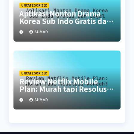
UNCATEGORIZED
Aplikasi Nonton Drama
Korea Sub Indo Gratis dan
Legal
AHMAD
UNCATEGORIZED
Review Netflix Mobile
Plan: Murah tapi Resolusi
Rendah?
AHMAD