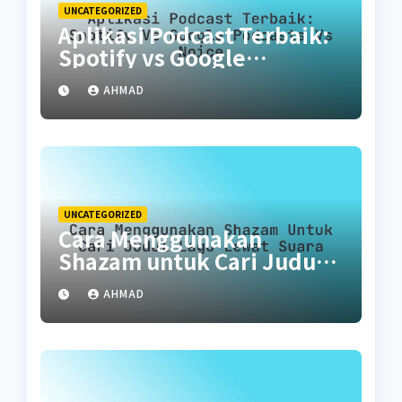
UNCATEGORIZED
Aplikasi Podcast Terbaik:
Spotify vs Google
Podcasts vs Noice
AHMAD
UNCATEGORIZED
Cara Menggunakan
Shazam untuk Cari Judul
Lagu Lewat Suara
AHMAD