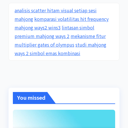
analisis scatter hitam visual setiap sesi
mahjong
komparasi volatilitas hit frequency
mahjong ways2 wins3
lintasan simbol
premium mahjong ways 2
mekanisme fitur
multiplier gates of olympus
studi mahjong
ways 2 simbol emas kombinasi
You missed