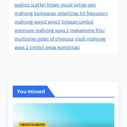
analisis scatter hitam visual setiap sesi
mahjong
komparasi volatilitas hit frequency
mahjong ways2 wins3
lintasan simbol
premium mahjong ways 2
mekanisme fitur
multiplier gates of olympus
studi mahjong
ways 2 simbol emas kombinasi
You missed
UNCATEGORIZED