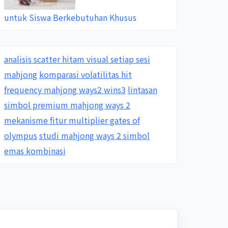
untuk Siswa Berkebutuhan Khusus
analisis scatter hitam visual setiap sesi
mahjong
komparasi volatilitas hit
frequency mahjong ways2 wins3
lintasan
simbol premium mahjong ways 2
mekanisme fitur multiplier gates of
olympus
studi mahjong ways 2 simbol
emas kombinasi