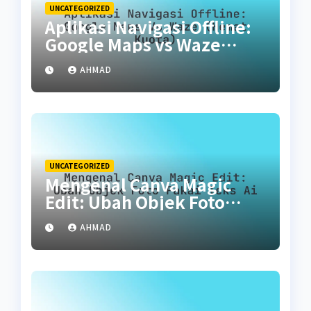
UNCATEGORIZED
Aplikasi Navigasi Offline:
Google Maps vs Waze
(Hemat Kuota)
AHMAD
UNCATEGORIZED
Mengenal Canva Magic
Edit: Ubah Objek Foto
Pakai Teks AI
AHMAD