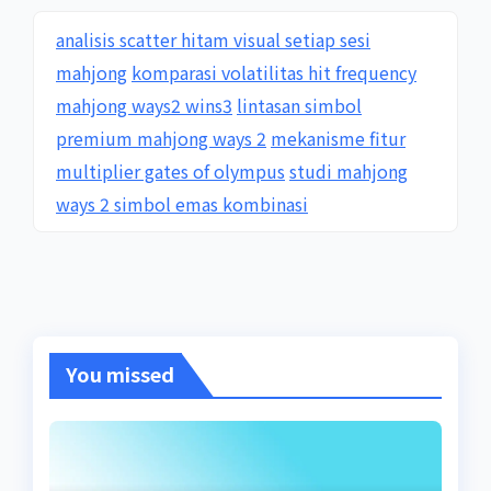
analisis scatter hitam visual setiap sesi
mahjong
komparasi volatilitas hit frequency
mahjong ways2 wins3
lintasan simbol
premium mahjong ways 2
mekanisme fitur
multiplier gates of olympus
studi mahjong
ways 2 simbol emas kombinasi
You missed