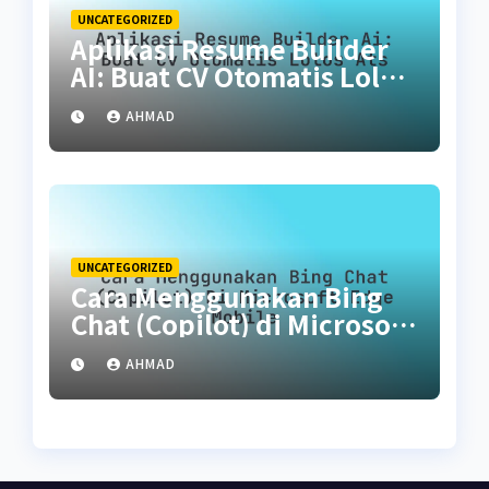
UNCATEGORIZED
Aplikasi Resume Builder
AI: Buat CV Otomatis Lolos
ATS
AHMAD
UNCATEGORIZED
Cara Menggunakan Bing
Chat (Copilot) di Microsoft
Edge Mobile
AHMAD