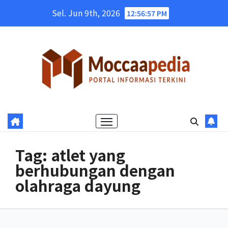
Skip
Sel. Jun 9th, 2026
12:56:58 PM
to
content
Tag:
atlet yang
berhubungan dengan
olahraga dayung