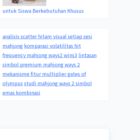
untuk Siswa Berkebutuhan Khusus
analisis scatter hitam visual setiap sesi
mahjong
komparasi volatilitas hit
frequency mahjong ways2 wins3
lintasan
simbol premium mahjong ways 2
mekanisme fitur multiplier gates of
olympus
studi mahjong ways 2 simbol
emas kombinasi