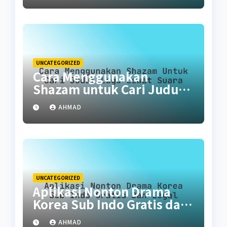
UNCATEGORIZED
Cara Menggunakan
Shazam untuk Cari Judul
Lagu Lewat Suara
AHMAD
UNCATEGORIZED
Aplikasi Nonton Drama
Korea Sub Indo Gratis dan
Legal
AHMAD