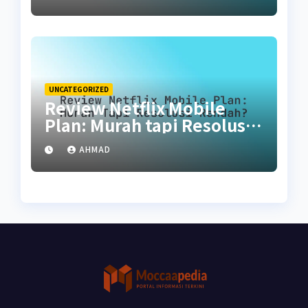
UNCATEGORIZED
Review Netflix Mobile
Plan: Murah tapi Resolusi
Rendah?
AHMAD