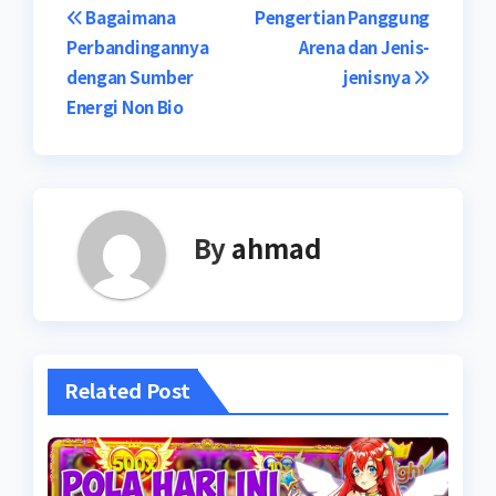
Navigasi
Bagaimana
Pengertian Panggung
Perbandingannya
Arena dan Jenis-
pos
dengan Sumber
jenisnya
Energi Non Bio
By
ahmad
Related Post