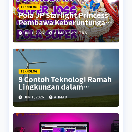
TEKNOLOGI
Pola JP Starlight Princess
Pembawa Keberuntungan
Awal Tahun 2024
JUN 1, 2026
AHMAD SAPUTRA
TEKNOLOGI
9 Contoh Teknologi Ramah
Lingkungan dalam
Kehidupan
JUN 1, 2026
AHMAD