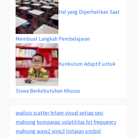
Hal yang Diperhatikan Saat
Membuat Langkah Pembelajaran
Kurikulum Adaptif untuk
Siswa Berkebutuhan Khusus
analisis scatter hitam visual setiap sesi
mahjong
komparasi volatilitas hit frequency
mahjong ways2 wins3
lintasan simbol