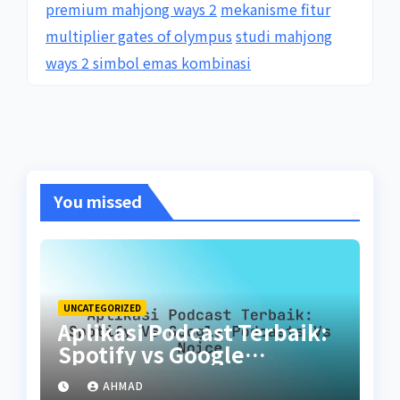
premium mahjong ways 2
mekanisme fitur
multiplier gates of olympus
studi mahjong
ways 2 simbol emas kombinasi
You missed
UNCATEGORIZED
Aplikasi Podcast Terbaik:
Spotify vs Google
Podcasts vs Noice
AHMAD