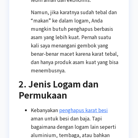
Namun, jika karatnya sudah tebal dan
“makan” ke dalam logam, Anda
mungkin butuh penghapus berbasis
asam yang lebih kuat. Pernah suatu
kali saya menangani gembok yang
benar-benar macet karena karat tebal,
dan hanya produk asam kuat yang bisa
menembusnya.
2. Jenis Logam dan
Permukaan
Kebanyakan
penghapus karat besi
aman untuk besi dan baja. Tapi
bagaimana dengan logam lain seperti
aluminium, tembaga, atau bahkan