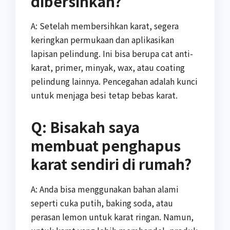
dibersihkan?
A: Setelah membersihkan karat, segera
keringkan permukaan dan aplikasikan
lapisan pelindung. Ini bisa berupa cat anti-
karat, primer, minyak, wax, atau coating
pelindung lainnya. Pencegahan adalah kunci
untuk menjaga besi tetap bebas karat.
Q: Bisakah saya
membuat penghapus
karat sendiri di rumah?
A: Anda bisa menggunakan bahan alami
seperti cuka putih, baking soda, atau
perasan lemon untuk karat ringan. Namun,