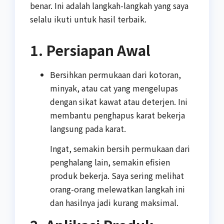
benar. Ini adalah langkah-langkah yang saya
selalu ikuti untuk hasil terbaik.
1. Persiapan Awal
Bersihkan permukaan dari kotoran,
minyak, atau cat yang mengelupas
dengan sikat kawat atau deterjen. Ini
membantu penghapus karat bekerja
langsung pada karat.
Ingat, semakin bersih permukaan dari
penghalang lain, semakin efisien
produk bekerja. Saya sering melihat
orang-orang melewatkan langkah ini
dan hasilnya jadi kurang maksimal.