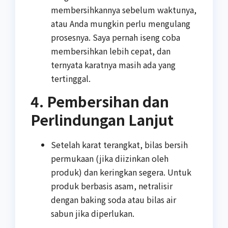
membersihkannya sebelum waktunya,
atau Anda mungkin perlu mengulang
prosesnya. Saya pernah iseng coba
membersihkan lebih cepat, dan
ternyata karatnya masih ada yang
tertinggal.
4. Pembersihan dan
Perlindungan Lanjut
Setelah karat terangkat, bilas bersih
permukaan (jika diizinkan oleh
produk) dan keringkan segera. Untuk
produk berbasis asam, netralisir
dengan baking soda atau bilas air
sabun jika diperlukan.