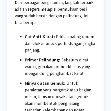
Dari berbagai pengalaman, langkah terbaik
adalah segera melapisi permukaan besi
yang sudah bersih dengan pelindung. Ini
bisa berupa:
Cat Anti-Karat:
Pilihan paling umum
dan efektif untuk perlindungan jangka
panjang.
Primer Pelindung:
Sebelum dicat
warna, gunakan primer khusus yang
mengandung penghambat karat.
Minyak atau Gemuk:
Untuk
peralatan yang bergerak atau bagian
mesin, lapisan minyak atau gemuk
akan membentuk penghalang
terhadap kelembaban dan udara.