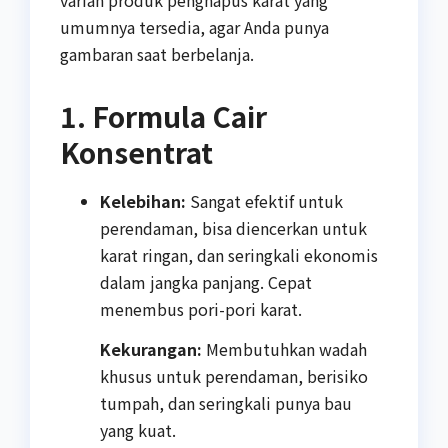
varian produk penghapus karat yang
umumnya tersedia, agar Anda punya
gambaran saat berbelanja.
1. Formula Cair
Konsentrat
Kelebihan:
Sangat efektif untuk
perendaman, bisa diencerkan untuk
karat ringan, dan seringkali ekonomis
dalam jangka panjang. Cepat
menembus pori-pori karat.
Kekurangan:
Membutuhkan wadah
khusus untuk perendaman, berisiko
tumpah, dan seringkali punya bau
yang kuat.