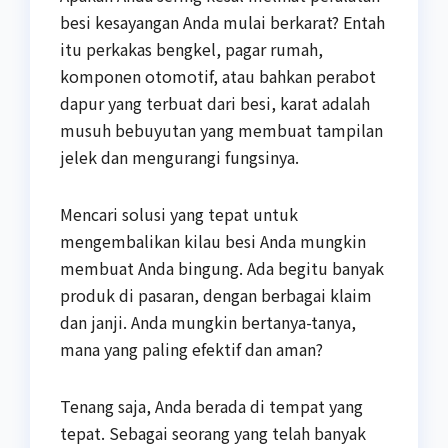
besi kesayangan Anda mulai berkarat? Entah
itu perkakas bengkel, pagar rumah,
komponen otomotif, atau bahkan perabot
dapur yang terbuat dari besi, karat adalah
musuh bebuyutan yang membuat tampilan
jelek dan mengurangi fungsinya.
Mencari solusi yang tepat untuk
mengembalikan kilau besi Anda mungkin
membuat Anda bingung. Ada begitu banyak
produk di pasaran, dengan berbagai klaim
dan janji. Anda mungkin bertanya-tanya,
mana yang paling efektif dan aman?
Tenang saja, Anda berada di tempat yang
tepat. Sebagai seorang yang telah banyak