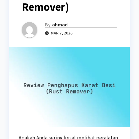
Remover)
By
ahmad
MAR 7, 2026
Apakah Anda sering kesal melihat peralatan