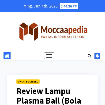
Skip
Ming. Jun 7th, 2026
5:44:37 PM
to
content
UNCATEGORIZED
Review Lampu
Plasma Ball (Bola