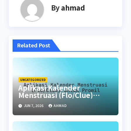
By
ahmad
Related Post
UNCATEGORIZED
Aplikasi Kalender
Menstruasi (Flo/Clue)
untuk Promil
JUN 7, 2026
AHMAD