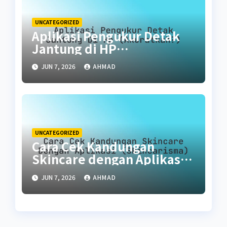
UNCATEGORIZED
Aplikasi Pengukur Detak
Jantung di HP
(Akuratkah?)
JUN 7, 2026
AHMAD
UNCATEGORIZED
Cara Cek Kandungan
Skincare dengan Aplikasi
(SkinCarisma)
JUN 7, 2026
AHMAD