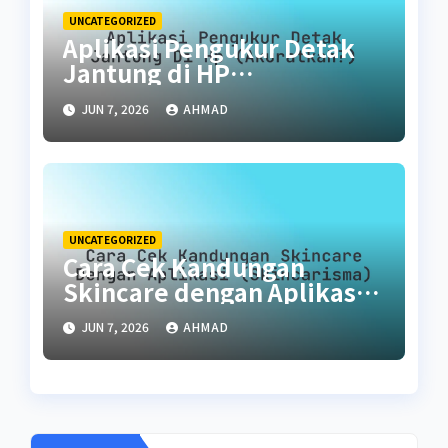
UNCATEGORIZED
Aplikasi Pengukur Detak
Jantung di HP
(Akuratkah?)
JUN 7, 2026
AHMAD
UNCATEGORIZED
Cara Cek Kandungan
Skincare dengan Aplikasi
(SkinCarisma)
JUN 7, 2026
AHMAD