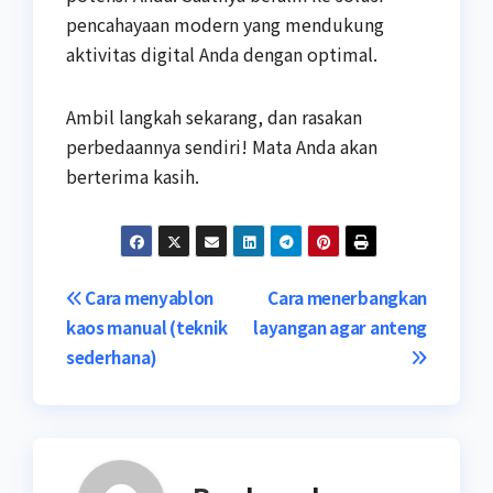
pencahayaan modern yang mendukung
aktivitas digital Anda dengan optimal.
Ambil langkah sekarang, dan rasakan
perbedaannya sendiri! Mata Anda akan
berterima kasih.
Navigasi
Cara menyablon
Cara menerbangkan
kaos manual (teknik
layangan agar anteng
pos
sederhana)