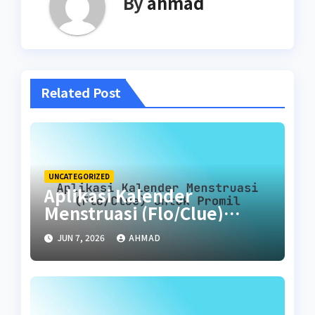
By
ahmad
Related Post
UNCATEGORIZED
Aplikasi Kalender
Menstruasi (Flo/Clue)
untuk Promil
JUN 7, 2026
AHMAD