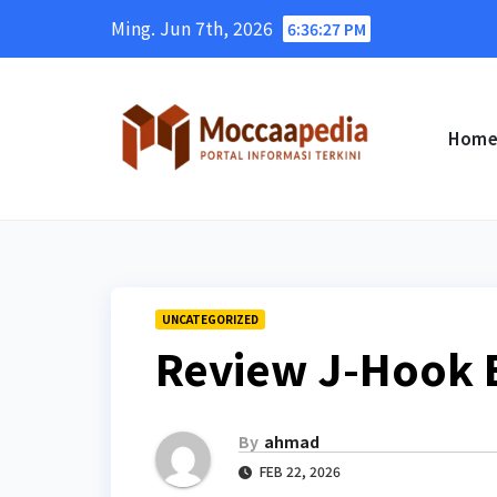
Skip
Ming. Jun 7th, 2026
6:36:28 PM
to
content
Hom
UNCATEGORIZED
Review J-Hook 
By
ahmad
FEB 22, 2026