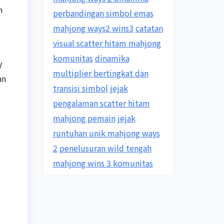
n
perbandingan simbol emas
mahjong ways2 wins3
catatan
visual scatter hitam mahjong
komunitas
dinamika
V
multiplier bertingkat dan
an
transisi simbol
jejak
pengalaman scatter hitam
mahjong pemain
jejak
runtuhan unik mahjong ways
2
penelusuran wild tengah
mahjong wins 3 komunitas