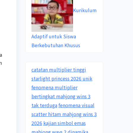
Kurikulum
Adaptif untuk Siswa
Berkebutuhan Khusus
a
n
catatan multiplier tinggi
starlight princess 2026 unik
fenomena multiplier
bertingkat mahjong wins 3
tak terduga
fenomena visual
scatter hitam mahjong wins 3
2026
kajian simbol emas
mahjong ways 2 dinamika