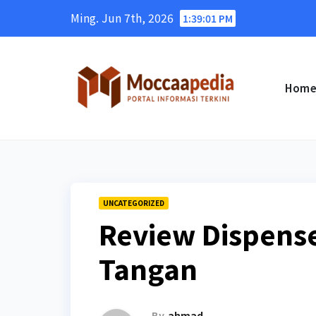
Skip
Ming. Jun 7th, 2026
1:39:02 PM
to
content
Hom
UNCATEGORIZED
Review Dispens
Tangan
By
ahmad