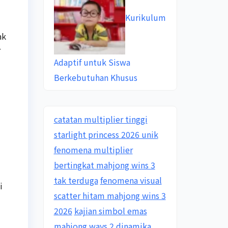
Kurikulum
ak
r
Adaptif untuk Siswa
Berkebutuhan Khusus
catatan multiplier tinggi
starlight princess 2026 unik
fenomena multiplier
bertingkat mahjong wins 3
tak terduga
fenomena visual
i
scatter hitam mahjong wins 3
2026
kajian simbol emas
mahjong ways 2 dinamika