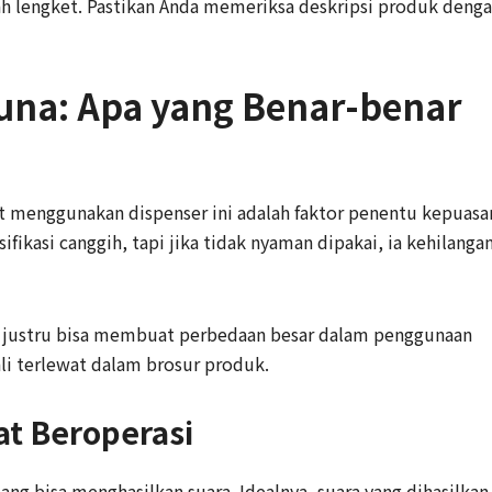
h lengket. Pastikan Anda memeriksa deskripsi produk deng
na: Apa yang Benar-benar
aat menggunakan dispenser ini adalah faktor penentu kepuasa
ikasi canggih, tapi jika tidak nyaman dipakai, ia kehilanga
il justru bisa membuat perbedaan besar dalam penggunaan
kali terlewat dalam brosur produk.
at Beroperasi
g bisa menghasilkan suara. Idealnya, suara yang dihasilkan