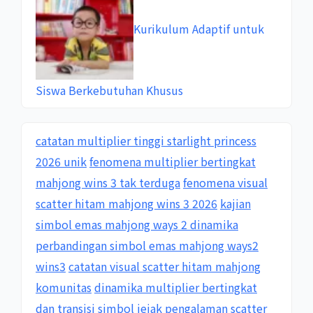
Kurikulum Adaptif untuk
Siswa Berkebutuhan Khusus
catatan multiplier tinggi starlight princess
2026 unik
fenomena multiplier bertingkat
mahjong wins 3 tak terduga
fenomena visual
scatter hitam mahjong wins 3 2026
kajian
simbol emas mahjong ways 2 dinamika
perbandingan simbol emas mahjong ways2
wins3
catatan visual scatter hitam mahjong
komunitas
dinamika multiplier bertingkat
dan transisi simbol
jejak pengalaman scatter