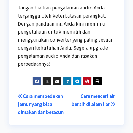
Jangan biarkan pengalaman audio Anda
terganggu oleh keterbatasan perangkat.
Dengan panduan ini, Anda kini memiliki
pengetahuan untuk memilih dan
menggunakan converter yang paling sesuai
dengan kebutuhan Anda. Segera upgrade
pengalaman audio Anda dan rasakan
perbedaannya!
Navigasi
Cara membedakan
Cara mencari air
jamur yang bisa
bersih di alam liar
pos
dimakan dan beracun