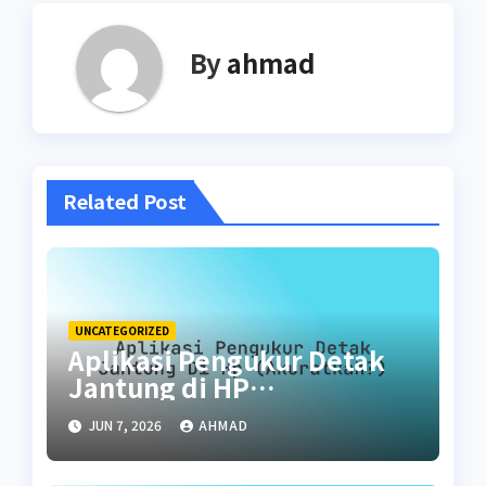
By
ahmad
Related Post
UNCATEGORIZED
Aplikasi Pengukur Detak
Jantung di HP
(Akuratkah?)
JUN 7, 2026
AHMAD