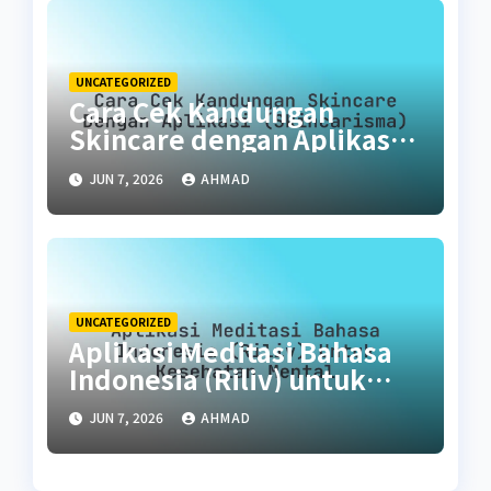
UNCATEGORIZED
Cara Cek Kandungan
Skincare dengan Aplikasi
(SkinCarisma)
JUN 7, 2026
AHMAD
UNCATEGORIZED
Aplikasi Meditasi Bahasa
Indonesia (Riliv) untuk
Kesehatan Mental
JUN 7, 2026
AHMAD