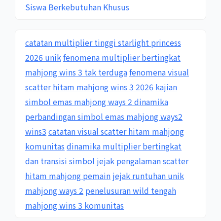
Siswa Berkebutuhan Khusus
catatan multiplier tinggi starlight princess
2026 unik
fenomena multiplier bertingkat
mahjong wins 3 tak terduga
fenomena visual
scatter hitam mahjong wins 3 2026
kajian
simbol emas mahjong ways 2 dinamika
perbandingan simbol emas mahjong ways2
wins3
catatan visual scatter hitam mahjong
komunitas
dinamika multiplier bertingkat
dan transisi simbol
jejak pengalaman scatter
hitam mahjong pemain
jejak runtuhan unik
mahjong ways 2
penelusuran wild tengah
mahjong wins 3 komunitas