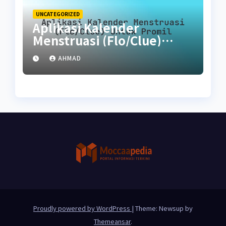
UNCATEGORIZED
Aplikasi Kalender
Menstruasi (Flo/Clue)
untuk Promil
AHMAD
Proudly powered by WordPress
|
Theme: Newsup by
Themeansar
.