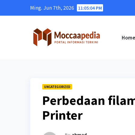
Skip
Ming. Jun 7th, 2026
11:05:05 PM
to
content
Hom
UNCATEGORIZED
Perbedaan fila
Printer
By
ahmad