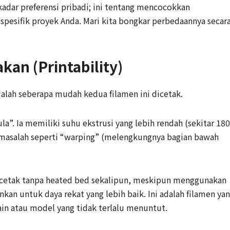
kadar preferensi pribadi; ini tentang mencocokkan
spesifik proyek Anda. Mari kita bongkar perbedaannya secar
an (Printability)
alah seberapa mudah kedua filamen ini dicetak.
a”. Ia memiliki suhu ekstrusi yang lebih rendah (sekitar 180
p masalah seperti “warping” (melengkungnya bagian bawah
dicetak tanpa heated bed sekalipun, meskipun menggunakan
nkan untuk daya rekat yang lebih baik. Ini adalah filamen ya
ain atau model yang tidak terlalu menuntut.