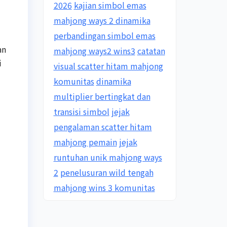
2026
kajian simbol emas
mahjong ways 2 dinamika
perbandingan simbol emas
an
mahjong ways2 wins3
catatan
i
visual scatter hitam mahjong
komunitas
dinamika
multiplier bertingkat dan
transisi simbol
jejak
pengalaman scatter hitam
mahjong pemain
jejak
runtuhan unik mahjong ways
2
penelusuran wild tengah
mahjong wins 3 komunitas