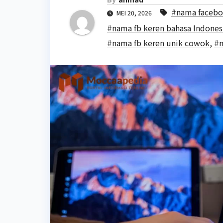
#nama facebo
MEI 20, 2026
#nama fb keren bahasa Indones
#nama fb keren unik cowok
,
#n