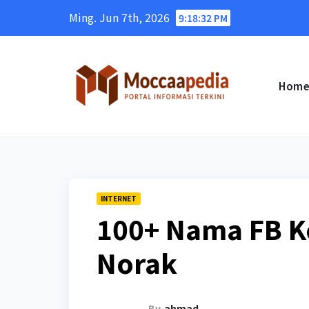
Skip
Ming. Jun 7th, 2026
9:18:34 PM
to
content
Hom
INTERNET
100+ Nama FB Ke
Norak
By
ahmad