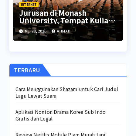
INTERNET
Jurusan di Monash
University, Tempat Kuliah
Iqbaal Ramadhan
MEI 28, 2026
AHMAD
TERBARU
Cara Menggunakan Shazam untuk Cari Judul
Lagu Lewat Suara
Aplikasi Nonton Drama Korea Sub Indo
Gratis dan Legal
Review Netflix Mobile Plan: Murah tapi