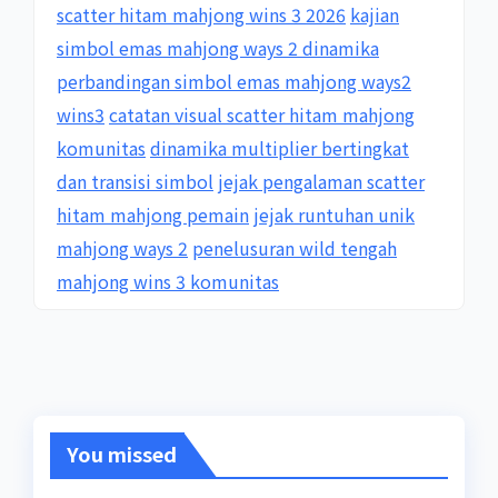
scatter hitam mahjong wins 3 2026
kajian
simbol emas mahjong ways 2 dinamika
perbandingan simbol emas mahjong ways2
wins3
catatan visual scatter hitam mahjong
komunitas
dinamika multiplier bertingkat
dan transisi simbol
jejak pengalaman scatter
hitam mahjong pemain
jejak runtuhan unik
mahjong ways 2
penelusuran wild tengah
mahjong wins 3 komunitas
You missed