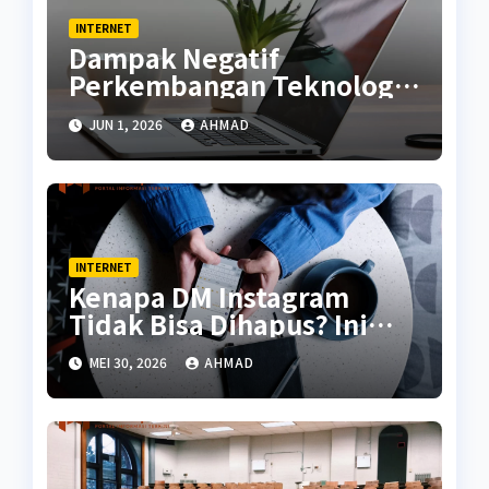
INTERNET
Dampak Negatif
Perkembangan Teknologi
di Masa Kini
JUN 1, 2026
AHMAD
INTERNET
Kenapa DM Instagram
Tidak Bisa Dihapus? Ini
Penjelasannya
MEI 30, 2026
AHMAD