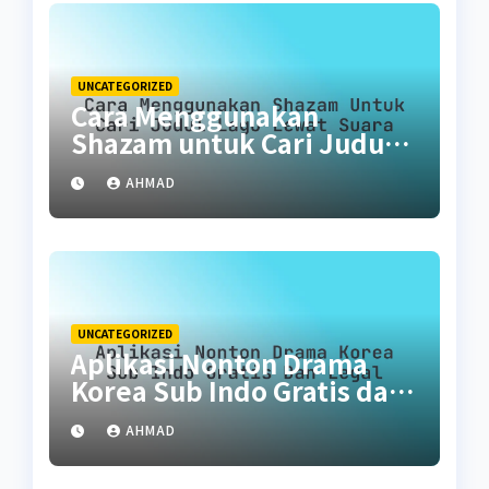
UNCATEGORIZED
Cara Menggunakan
Shazam untuk Cari Judul
Lagu Lewat Suara
AHMAD
UNCATEGORIZED
Aplikasi Nonton Drama
Korea Sub Indo Gratis dan
Legal
AHMAD