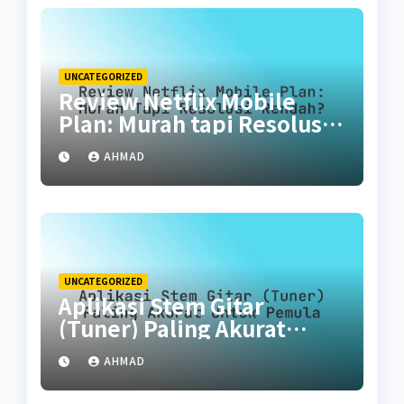
UNCATEGORIZED
Review Netflix Mobile
Plan: Murah tapi Resolusi
Rendah?
AHMAD
UNCATEGORIZED
Aplikasi Stem Gitar
(Tuner) Paling Akurat
untuk Pemula
AHMAD