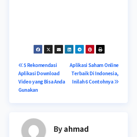
Navigasi
5 Rekomendasi
Aplikasi Saham Online
Aplikasi Download
Terbaik Di Indonesia,
pos
Video yang Bisa Anda
Inilah 6 Contohnya
Gunakan
By
ahmad