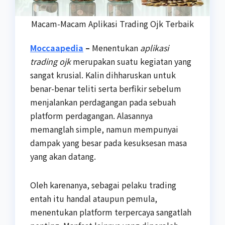
Macam-Macam Aplikasi Trading Ojk Terbaik
Moccaapedia
–
Menentukan
aplikasi
trading ojk
merupakan suatu kegiatan yang
sangat krusial. Kalin dihharuskan untuk
benar-benar teliti serta berfikir sebelum
menjalankan perdagangan pada sebuah
platform perdagangan. Alasannya
memanglah simple, namun mempunyai
dampak yang besar pada kesuksesan masa
yang akan datang.
Oleh karenanya, sebagai pelaku trading
entah itu handal ataupun pemula,
menentukan platform terpercaya sangatlah