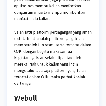
aplikasinya mampu kalian manfaatkan
dengan aman serta mampu memberikan
manfaat pada kalian.
Salah satu platform perdagangan yang aman
untuk dipakai ialah platform yang telah
memperoleh ijin resmi serta tercatat dalam
OJK, dengan begitu maka semua
kegiatannya kaan selalu dipantau oleh
mereka. Nah untuk kalian yang ingin
mengetahui apa saja platform yang telah
tercatat dalam OJK, maka perhatikanlah
daftarnya:
Webull