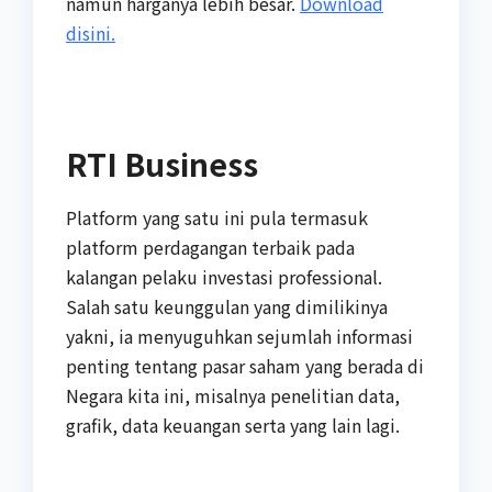
namun harganya lebih besar.
Download
disini.
RTI Business
Platform yang satu ini pula termasuk
platform perdagangan terbaik pada
kalangan pelaku investasi professional.
Salah satu keunggulan yang dimilikinya
yakni, ia menyuguhkan sejumlah informasi
penting tentang pasar saham yang berada di
Negara kita ini, misalnya penelitian data,
grafik, data keuangan serta yang lain lagi.