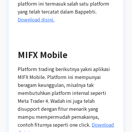
platform ini termasuk salah satu platform
yang telah tercatat dalam Bappebti.
Download disini.
MIFX Mobile
Platform trading berikutnya yakni aplikasi
MIFX Mobile. Platform ini mempunyai
beragam keunggulan, misalnya tak
membutuhkan platform internal seperti
Meta Trader 4. Wadah ini juga telah
disupport dengan fitur menarik yang
mampu mempermudah pemakainya,
contoh fiturnya seperti one click.
Download