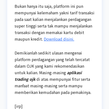
Bukan hanya itu saja, platform ini pun
mempunyai kelemaham yakni tarif transaksi
pada saat kalian menjalankan perdagangan
super tinggi serta tak mampu menjalankan
transaksi dengan memakai kartu debit
maupun kredit.
Download disini.
Demikianlah sedikit ulasan mengenai
platform perdagangan yang telah tercatat
dalam OJK yang kami rekomendasikan
untuk kalian. Masing-masing
aplikasi
trading ojk
di atas mempunyai fitur serta
manfaat masing-masing serta mampu
memberikan kemudahan pada pemakinya.
[irp]