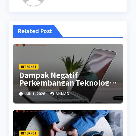
Related Post
INTERNET
Dampak Negatif
Perkembangan Teknologi
di Masa Kini
JUN 1, 2026
AHMAD
INTERNET