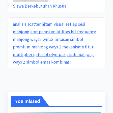
Siswa Berkebutuhan Khusus
analisis scatter hitam visual setiap sesi
mahjong
komparasi volatilitas hit frequency
mahjong ways2 wins3
lintasan simbol
premium mahjong ways 2
mekanisme fitur
multiplier gates of olympus
studi mahjong
ways 2 simbol emas kombinasi
You missed