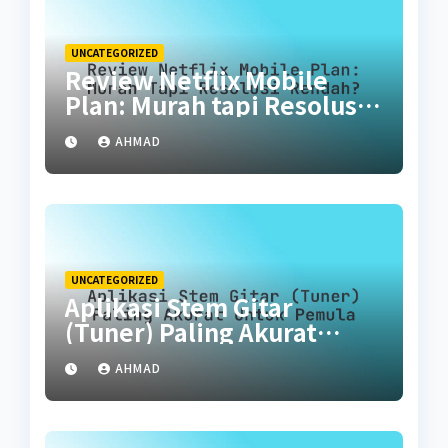
UNCATEGORIZED
Review Netflix Mobile
Plan: Murah tapi Resolusi
Rendah?
AHMAD
UNCATEGORIZED
Aplikasi Stem Gitar
(Tuner) Paling Akurat
untuk Pemula
AHMAD