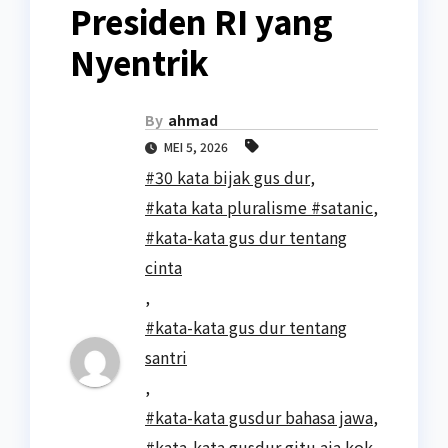
Presiden RI yang
Nyentrik
By
ahmad
MEI 5, 2026
#30 kata bijak gus dur
,
#kata kata pluralisme #satanic
,
#kata-kata gus dur tentang
cinta
,
#kata-kata gus dur tentang
santri
,
#kata-kata gusdur bahasa jawa
,
#kata-kata gusdur gitu aja kok