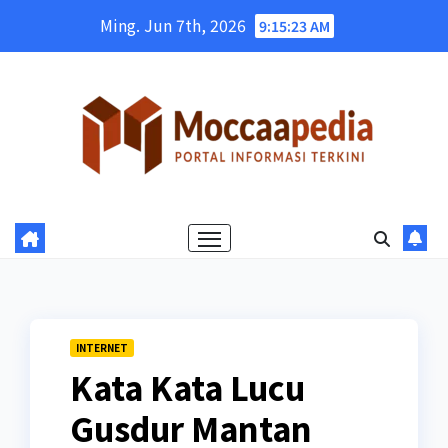
Skip
Ming. Jun 7th, 2026
9:15:24 AM
to
content
INTERNET
Kata Kata Lucu
Gusdur Mantan