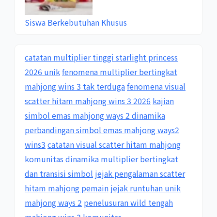
Siswa Berkebutuhan Khusus
catatan multiplier tinggi starlight princess
2026 unik
fenomena multiplier bertingkat
mahjong wins 3 tak terduga
fenomena visual
scatter hitam mahjong wins 3 2026
kajian
simbol emas mahjong ways 2 dinamika
perbandingan simbol emas mahjong ways2
wins3
catatan visual scatter hitam mahjong
komunitas
dinamika multiplier bertingkat
dan transisi simbol
jejak pengalaman scatter
hitam mahjong pemain
jejak runtuhan unik
mahjong ways 2
penelusuran wild tengah
mahjong wins 3 komunitas