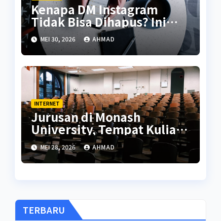
Kenapa DM Instagram
Tidak Bisa Dihapus? Ini
Penjelasannya
MEI 30, 2026
AHMAD
INTERNET
Jurusan di Monash
University, Tempat Kuliah
Iqbaal Ramadhan
MEI 28, 2026
AHMAD
TERBARU