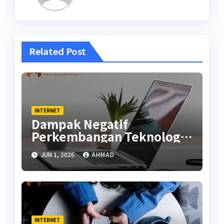
Related Post
INTERNET
Dampak Negatif
Perkembangan Teknologi
di Masa Kini
JUN 1, 2026
AHMAD
INTERNET