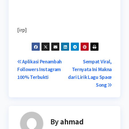
[irp]
Navigasi
Aplikasi Penambah
Sempat Viral,
Followers Instagram
Ternyata Ini Makna
pos
100% Terbukti
dari Lirik Lagu Space
Song
By
ahmad