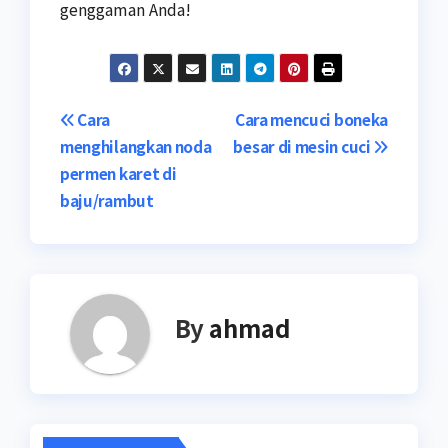
genggaman Anda!
Navigasi
Cara
Cara mencuci boneka
menghilangkan noda
besar di mesin cuci
pos
permen karet di
baju/rambut
By
ahmad