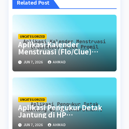
Related Post
UNCATEGORIZED
Aplikasi Kalender
Menstruasi (Flo/Clue)
untuk Promil
JUN 7, 2026
AHMAD
UNCATEGORIZED
Aplikasi Pengukur Detak
Jantung di HP
(Akuratkah?)
JUN 7, 2026
AHMAD