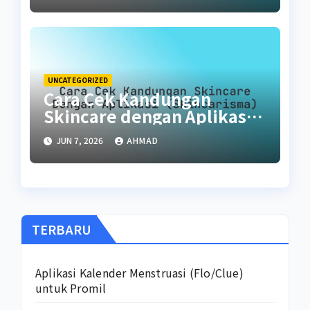
UNCATEGORIZED
Cara Cek Kandungan
Skincare dengan Aplikasi
(SkinCarisma)
JUN 7, 2026
AHMAD
TERBARU
Aplikasi Kalender Menstruasi (Flo/Clue)
untuk Promil