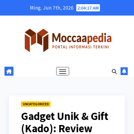
Skip
Ming. Jun 7th, 2026
2:04:19 AM
to
content
UNCATEGORIZED
Gadget Unik & Gift
(Kado): Review