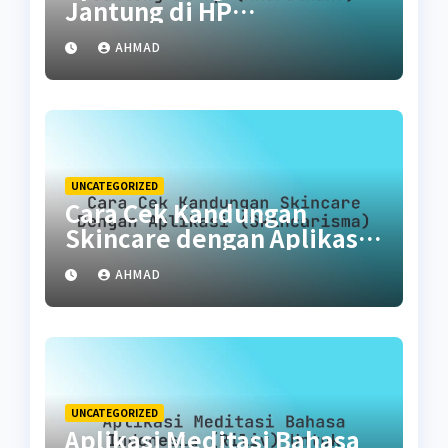
Jantung di HP
(Akuratkah?)
AHMAD
UNCATEGORIZED
Cara Cek Kandungan
Skincare dengan Aplikasi
(SkinCarisma)
AHMAD
UNCATEGORIZED
Aplikasi Meditasi Bahasa