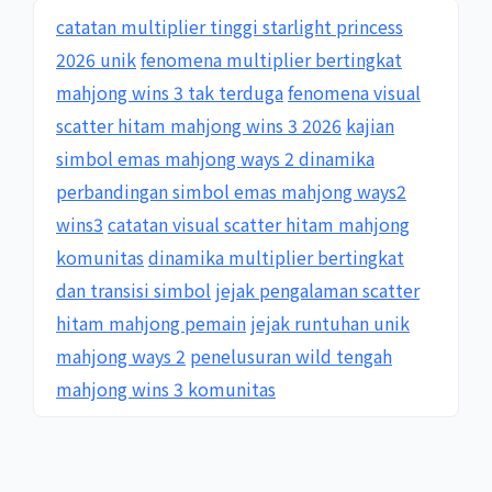
catatan multiplier tinggi starlight princess
2026 unik
fenomena multiplier bertingkat
mahjong wins 3 tak terduga
fenomena visual
scatter hitam mahjong wins 3 2026
kajian
simbol emas mahjong ways 2 dinamika
perbandingan simbol emas mahjong ways2
wins3
catatan visual scatter hitam mahjong
komunitas
dinamika multiplier bertingkat
dan transisi simbol
jejak pengalaman scatter
hitam mahjong pemain
jejak runtuhan unik
mahjong ways 2
penelusuran wild tengah
mahjong wins 3 komunitas