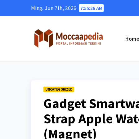
Skip
Ming. Jun 7th, 2026
7:55:27 AM
to
content
Hom
UNCATEGORIZED
Gadget Smartwat
Strap Apple Wat
(Magnet)