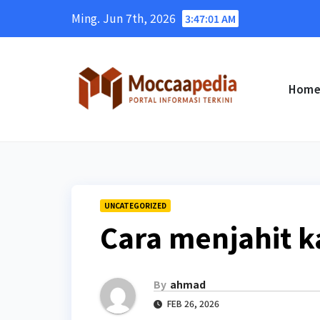
Skip
Ming. Jun 7th, 2026
3:47:02 AM
to
content
Hom
UNCATEGORIZED
Cara menjahit k
By
ahmad
FEB 26, 2026