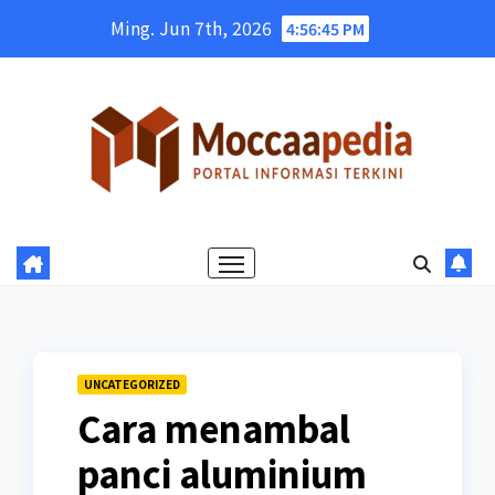
Skip
Ming. Jun 7th, 2026
4:56:46 PM
to
content
UNCATEGORIZED
Cara menambal
panci aluminium