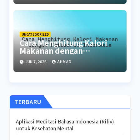
UNCATEGORIZED
Cara Menghitung Kalori
Makanan dengan
FatSecret Indonesia
JUN 7, 2026
AHMAD
TERBARU
Aplikasi Meditasi Bahasa Indonesia (Riliv)
untuk Kesehatan Mental