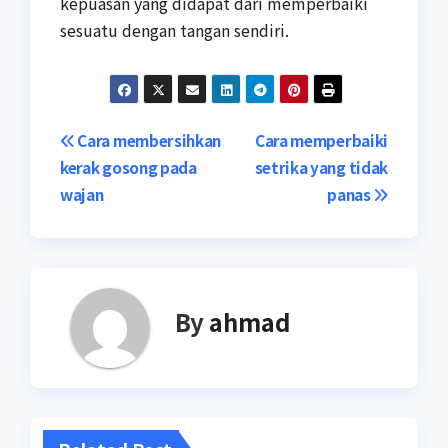
kepuasan yang didapat dari memperbaiki
sesuatu dengan tangan sendiri.
Navigasi
Cara membersihkan
Cara memperbaiki
kerak gosong pada
setrika yang tidak
pos
wajan
panas
By
ahmad