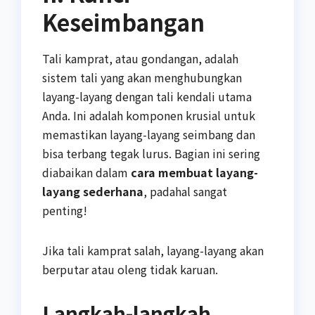
Keseimbangan
Tali kamprat, atau gondangan, adalah
sistem tali yang akan menghubungkan
layang-layang dengan tali kendali utama
Anda. Ini adalah komponen krusial untuk
memastikan layang-layang seimbang dan
bisa terbang tegak lurus. Bagian ini sering
diabaikan dalam
cara membuat layang-
layang sederhana
, padahal sangat
penting!
Jika tali kamprat salah, layang-layang akan
berputar atau oleng tidak karuan.
Langkah-langkah