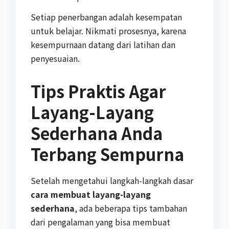
Setiap penerbangan adalah kesempatan
untuk belajar. Nikmati prosesnya, karena
kesempurnaan datang dari latihan dan
penyesuaian.
Tips Praktis Agar
Layang-Layang
Sederhana Anda
Terbang Sempurna
Setelah mengetahui langkah-langkah dasar
cara membuat layang-layang
sederhana
, ada beberapa tips tambahan
dari pengalaman yang bisa membuat