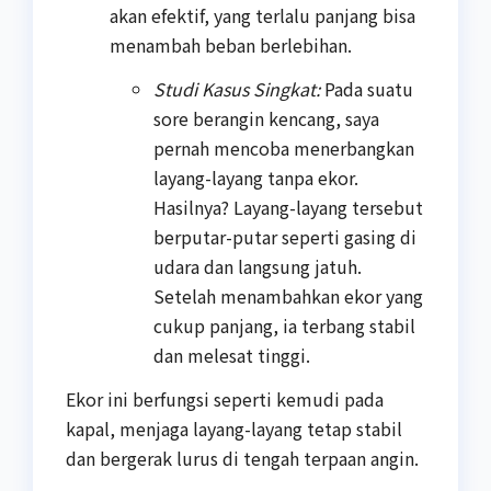
akan efektif, yang terlalu panjang bisa
menambah beban berlebihan.
Studi Kasus Singkat:
Pada suatu
sore berangin kencang, saya
pernah mencoba menerbangkan
layang-layang tanpa ekor.
Hasilnya? Layang-layang tersebut
berputar-putar seperti gasing di
udara dan langsung jatuh.
Setelah menambahkan ekor yang
cukup panjang, ia terbang stabil
dan melesat tinggi.
Ekor ini berfungsi seperti kemudi pada
kapal, menjaga layang-layang tetap stabil
dan bergerak lurus di tengah terpaan angin.