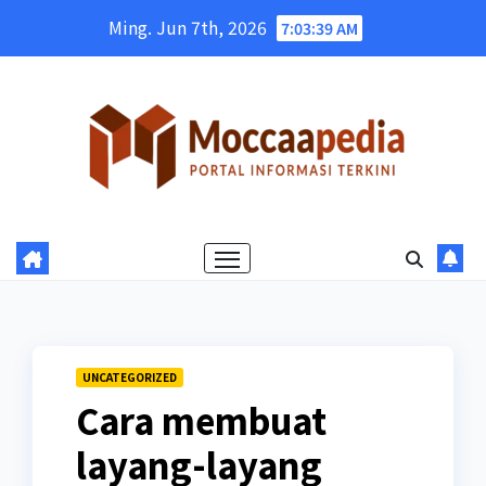
Skip
Ming. Jun 7th, 2026
7:03:40 AM
to
content
UNCATEGORIZED
Cara membuat
layang-layang