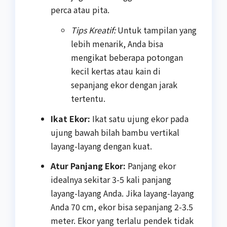
perca atau pita.
Tips Kreatif:
Untuk tampilan yang
lebih menarik, Anda bisa
mengikat beberapa potongan
kecil kertas atau kain di
sepanjang ekor dengan jarak
tertentu.
Ikat Ekor:
Ikat satu ujung ekor pada
ujung bawah bilah bambu vertikal
layang-layang dengan kuat.
Atur Panjang Ekor:
Panjang ekor
idealnya sekitar 3-5 kali panjang
layang-layang Anda. Jika layang-layang
Anda 70 cm, ekor bisa sepanjang 2-3.5
meter. Ekor yang terlalu pendek tidak