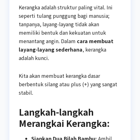
Kerangka adalah struktur paling vital. Ini
seperti tulang punggung bagi manusia;
tanpanya, layang-layang tidak akan
memiliki bentuk dan kekuatan untuk
menantang angin. Dalam
cara membuat
layang-layang sederhana
, kerangka
adalah kunci.
Kita akan membuat kerangka dasar
berbentuk silang atau plus (+) yang sangat
stabil.
Langkah-langkah
Merangkai Kerangka:
Siapkan Dua Bilah Bambu:
Ambil