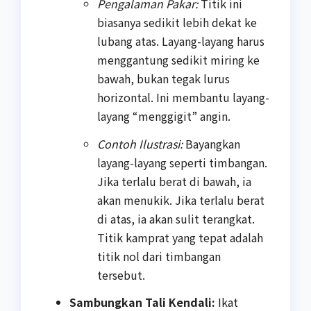
Pengalaman Pakar:
Titik ini
biasanya sedikit lebih dekat ke
lubang atas. Layang-layang harus
menggantung sedikit miring ke
bawah, bukan tegak lurus
horizontal. Ini membantu layang-
layang “menggigit” angin.
Contoh Ilustrasi:
Bayangkan
layang-layang seperti timbangan.
Jika terlalu berat di bawah, ia
akan menukik. Jika terlalu berat
di atas, ia akan sulit terangkat.
Titik kamprat yang tepat adalah
titik nol dari timbangan
tersebut.
Sambungkan Tali Kendali:
Ikat