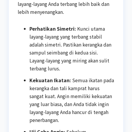
layang-layang Anda terbang lebih baik dan
lebih menyenangkan.
Perhatikan Simetri:
Kunci utama
layang-layang yang terbang stabil
adalah simetri. Pastikan kerangka dan
sampul seimbang di kedua sisi.
Layang-layang yang miring akan sulit
terbang lurus.
Kekuatan Ikatan:
Semua ikatan pada
kerangka dan tali kamprat harus
sangat kuat. Angin memiliki kekuatan
yang luar biasa, dan Anda tidak ingin
layang-layang Anda hancur di tengah
penerbangan.
Uji Coba Angin:
Sebelum