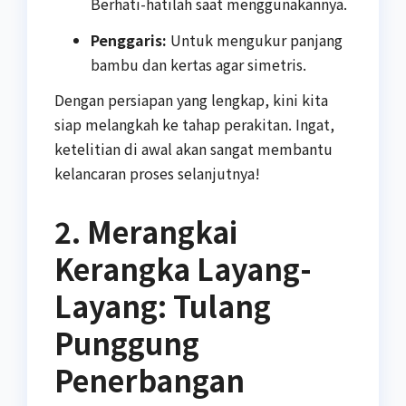
Berhati-hatilah saat menggunakannya.
Penggaris:
Untuk mengukur panjang
bambu dan kertas agar simetris.
Dengan persiapan yang lengkap, kini kita
siap melangkah ke tahap perakitan. Ingat,
ketelitian di awal akan sangat membantu
kelancaran proses selanjutnya!
2. Merangkai
Kerangka Layang-
Layang: Tulang
Punggung
Penerbangan