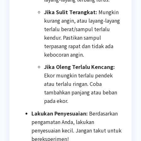
Jika Sulit Terangkat:
Mungkin
kurang angin, atau layang-layang
terlalu berat/sampul terlalu
kendur. Pastikan sampul
terpasang rapat dan tidak ada
kebocoran angin.
Jika Oleng Terlalu Kencang:
Ekor mungkin terlalu pendek
atau terlalu ringan. Coba
tambahkan panjang atau beban
pada ekor.
Lakukan Penyesuaian:
Berdasarkan
pengamatan Anda, lakukan
penyesuaian kecil. Jangan takut untuk
bereksperimen!