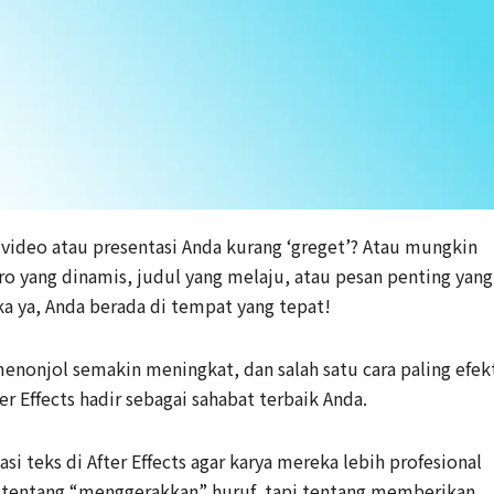
 video atau presentasi Anda kurang ‘greget’? Atau mungkin
ro yang dinamis, judul yang melaju, atau pesan penting yang
 ya, Anda berada di tempat yang tepat!
onjol semakin meningkat, dan salah satu cara paling efekt
ter Effects hadir sebagai sahabat terbaik Anda.
 teks di After Effects agar karya mereka lebih profesional
r tentang “menggerakkan” huruf, tapi tentang memberikan