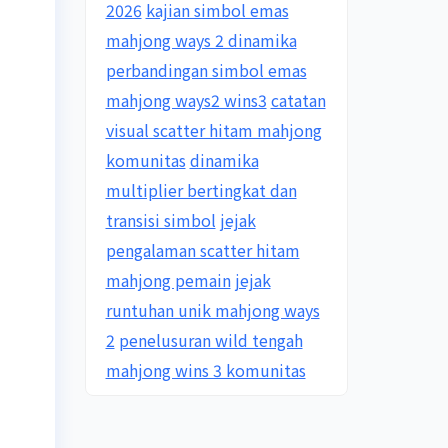
2026
kajian simbol emas
mahjong ways 2 dinamika
perbandingan simbol emas
mahjong ways2 wins3
catatan
visual scatter hitam mahjong
komunitas
dinamika
multiplier bertingkat dan
transisi simbol
jejak
pengalaman scatter hitam
mahjong pemain
jejak
runtuhan unik mahjong ways
2
penelusuran wild tengah
mahjong wins 3 komunitas