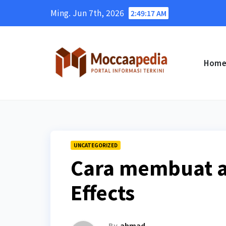
Skip
Ming. Jun 7th, 2026
2:49:18 AM
to
content
Hom
UNCATEGORIZED
Cara membuat an
Effects
By
ahmad