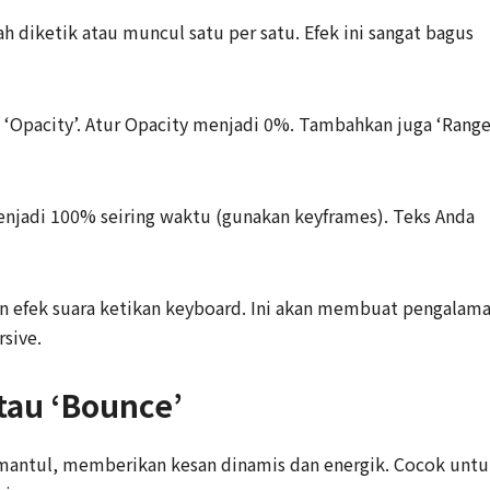
ah diketik atau muncul satu per satu. Efek ini sangat bagus
-> ‘Opacity’. Atur Opacity menjadi 0%. Tambahkan juga ‘Rang
menjadi 100% seiring waktu (gunakan keyframes). Teks Anda
an efek suara ketikan keyboard. Ini akan membuat pengalam
sive.
atau ‘Bounce’
ntul, memberikan kesan dinamis dan energik. Cocok untu