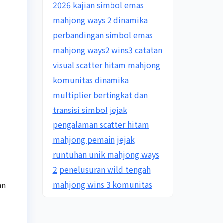
2026
kajian simbol emas
mahjong ways 2 dinamika
perbandingan simbol emas
mahjong ways2 wins3
catatan
visual scatter hitam mahjong
komunitas
dinamika
multiplier bertingkat dan
transisi simbol
jejak
pengalaman scatter hitam
mahjong pemain
jejak
runtuhan unik mahjong ways
2
penelusuran wild tengah
mahjong wins 3 komunitas
an