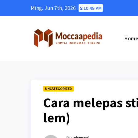
Skip
Ming. Jun 7th, 2026
5:10:50 PM
to
content
Hom
UNCATEGORIZED
Cara melepas st
lem)
By
ahmad