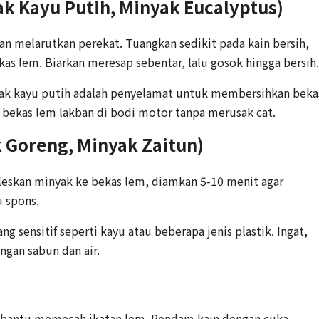
ak Kayu Putih, Minyak Eucalyptus)
n melarutkan perekat. Tuangkan sedikit pada kain bersih,
kas lem. Biarkan meresap sebentar, lalu gosok hingga bersih.
ak kayu putih adalah penyelamat untuk membersihkan beka
n bekas lem lakban di bodi motor tanpa merusak cat.
 Goreng, Minyak Zaitun)
leskan minyak ke bekas lem, diamkan 5-10 menit agar
u spons.
g sensitif seperti kayu atau beberapa jenis plastik. Ingat,
ngan sabun dan air.
bantu memecah ikatan lem. Rendam kain dengan cuka,