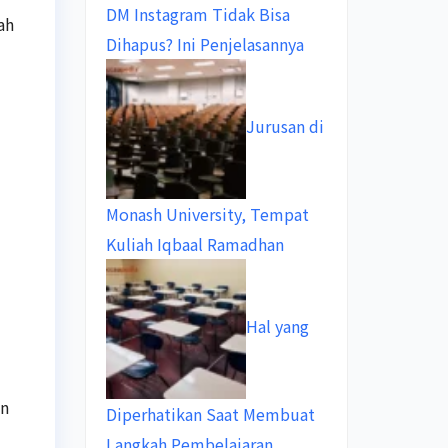
DM Instagram Tidak Bisa
ah
Dihapus? Ini Penjelasannya
Jurusan di
Monash University, Tempat
Kuliah Iqbaal Ramadhan
Hal yang
an
Diperhatikan Saat Membuat
Langkah Pembelajaran