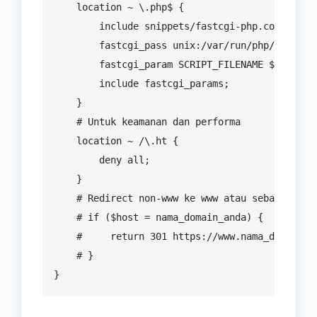
    location ~ \.php$ {

        include snippets/fastcgi-php.conf;

        fastcgi_pass unix:/var/run/php/php7.4-f
        fastcgi_param SCRIPT_FILENAME $document
        include fastcgi_params;

    }

    # Untuk keamanan dan performa

    location ~ /\.ht {

        deny all;

    }

    # Redirect non-www ke www atau sebaliknya (
    # if ($host = nama_domain_anda) {

    #     return 301 https://www.nama_domain_an
    # }

}