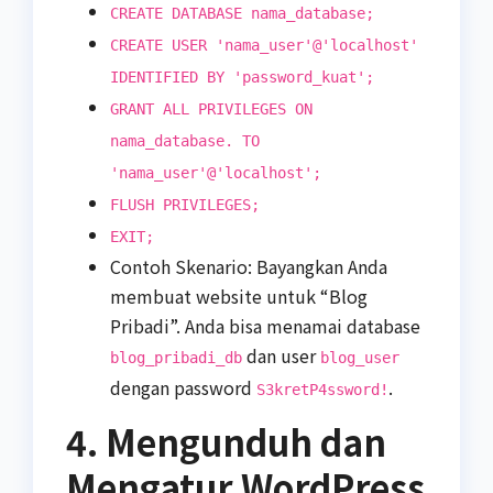
CREATE DATABASE nama_database;
CREATE USER 'nama_user'@'localhost'
IDENTIFIED BY 'password_kuat';
GRANT ALL PRIVILEGES ON
nama_database. TO
'nama_user'@'localhost';
FLUSH PRIVILEGES;
EXIT;
Contoh Skenario: Bayangkan Anda
membuat website untuk “Blog
Pribadi”. Anda bisa menamai database
dan user
blog_pribadi_db
blog_user
dengan password
.
S3kretP4ssword!
4. Mengunduh dan
Mengatur WordPress