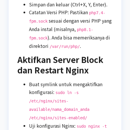
Simpan dan keluar (Ctrl+X, Y, Enter).
Catatan Versi PHP: Pastikan
php7.4-
sesuai dengan versi PHP yang
fpm.sock
Anda instal (misalnya,
php8.1-
). Anda bisa memeriksanya di
fpm.sock
direktori
.
/var/run/php/
Aktifkan Server Block
dan Restart Nginx
Buat symlink untuk mengaktifkan
konfigurasi:
sudo ln -s
/etc/nginx/sites-
available/nama_domain_anda
/etc/nginx/sites-enabled/
Uji konfigurasi Nginx:
sudo nginx -t