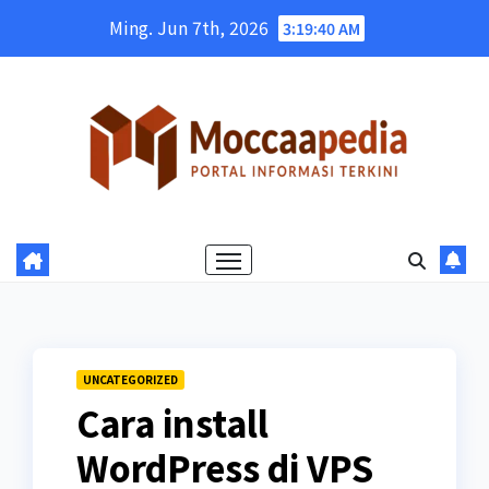
Skip
Ming. Jun 7th, 2026
3:19:41 AM
to
content
UNCATEGORIZED
Cara install
WordPress di VPS