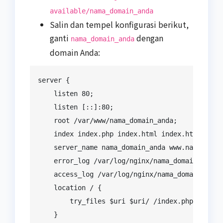
available/nama_domain_anda
Salin dan tempel konfigurasi berikut,
ganti
dengan
nama_domain_anda
domain Anda:
server {

    listen 80;

    listen [::]:80;

    root /var/www/nama_domain_anda;

    index index.php index.html index.htm;

    server_name nama_domain_anda www.nama_domai
    error_log /var/log/nginx/nama_domain_anda_e
    access_log /var/log/nginx/nama_domain_anda_
    location / {

        try_files $uri $uri/ /index.php?$args;

    }
