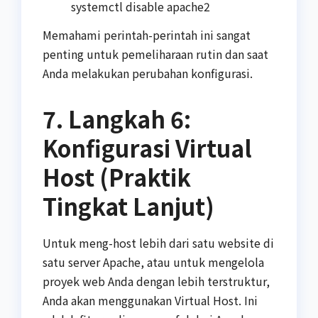
systemctl disable apache2
Memahami perintah-perintah ini sangat
penting untuk pemeliharaan rutin dan saat
Anda melakukan perubahan konfigurasi.
7. Langkah 6:
Konfigurasi Virtual
Host (Praktik
Tingkat Lanjut)
Untuk meng-host lebih dari satu website di
satu server Apache, atau untuk mengelola
proyek web Anda dengan lebih terstruktur,
Anda akan menggunakan Virtual Host. Ini