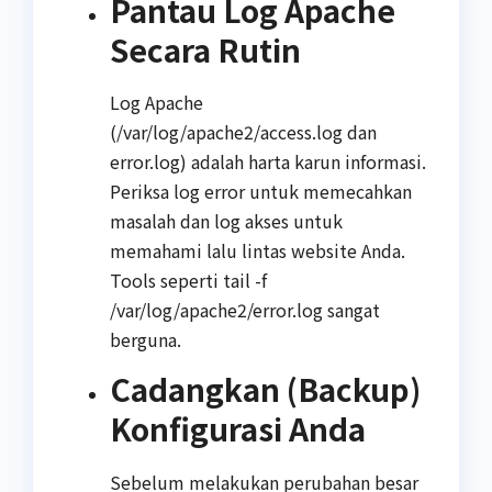
Pantau Log Apache
Secara Rutin
Log Apache
(/var/log/apache2/access.log dan
error.log) adalah harta karun informasi.
Periksa log error untuk memecahkan
masalah dan log akses untuk
memahami lalu lintas website Anda.
Tools seperti tail -f
/var/log/apache2/error.log sangat
berguna.
Cadangkan (Backup)
Konfigurasi Anda
Sebelum melakukan perubahan besar