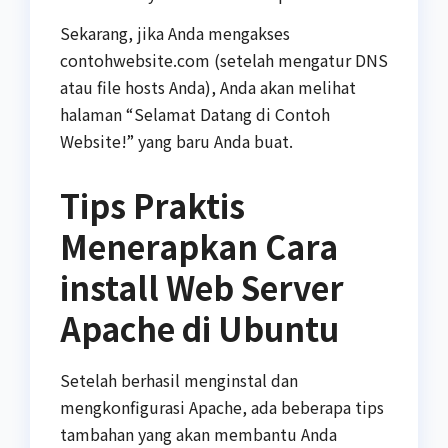
Sekarang, jika Anda mengakses
contohwebsite.com (setelah mengatur DNS
atau file hosts Anda), Anda akan melihat
halaman “Selamat Datang di Contoh
Website!” yang baru Anda buat.
Tips Praktis
Menerapkan Cara
install Web Server
Apache di Ubuntu
Setelah berhasil menginstal dan
mengkonfigurasi Apache, ada beberapa tips
tambahan yang akan membantu Anda