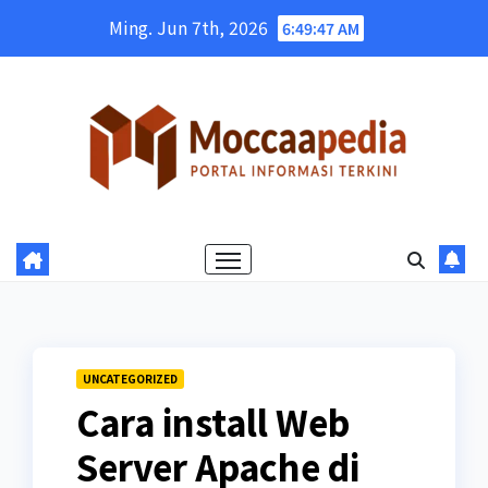
Skip
Ming. Jun 7th, 2026
6:49:47 AM
to
content
UNCATEGORIZED
Cara install Web
Server Apache di