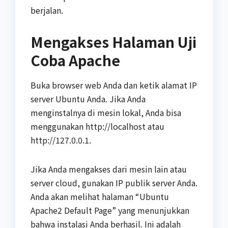
berjalan.
Mengakses Halaman Uji
Coba Apache
Buka browser web Anda dan ketik alamat IP
server Ubuntu Anda. Jika Anda
menginstalnya di mesin lokal, Anda bisa
menggunakan http://localhost atau
http://127.0.0.1.
Jika Anda mengakses dari mesin lain atau
server cloud, gunakan IP publik server Anda.
Anda akan melihat halaman “Ubuntu
Apache2 Default Page” yang menunjukkan
bahwa instalasi Anda berhasil. Ini adalah