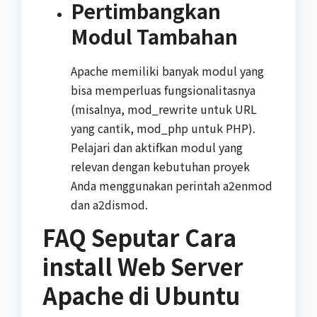
Pertimbangkan
Modul Tambahan
Apache memiliki banyak modul yang
bisa memperluas fungsionalitasnya
(misalnya, mod_rewrite untuk URL
yang cantik, mod_php untuk PHP).
Pelajari dan aktifkan modul yang
relevan dengan kebutuhan proyek
Anda menggunakan perintah a2enmod
dan a2dismod.
FAQ Seputar Cara
install Web Server
Apache di Ubuntu