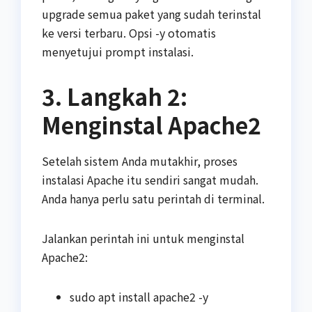
upgrade semua paket yang sudah terinstal
ke versi terbaru. Opsi -y otomatis
menyetujui prompt instalasi.
3. Langkah 2:
Menginstal Apache2
Setelah sistem Anda mutakhir, proses
instalasi Apache itu sendiri sangat mudah.
Anda hanya perlu satu perintah di terminal.
Jalankan perintah ini untuk menginstal
Apache2:
sudo apt install apache2 -y