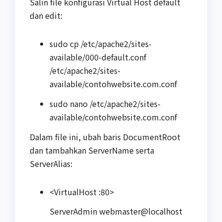
Salin file konfigurasi Virtual Host default
dan edit:
sudo cp /etc/apache2/sites-
available/000-default.conf
/etc/apache2/sites-
available/contohwebsite.com.conf
sudo nano /etc/apache2/sites-
available/contohwebsite.com.conf
Dalam file ini, ubah baris DocumentRoot
dan tambahkan ServerName serta
ServerAlias:
<VirtualHost :80>
ServerAdmin webmaster@localhost