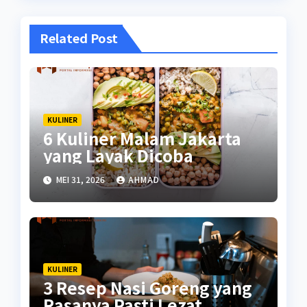
Related Post
KULINER
6 Kuliner Malam Jakarta
yang Layak Dicoba
MEI 31, 2026
AHMAD
KULINER
3 Resep Nasi Goreng yang
Rasanya Pasti Lezat