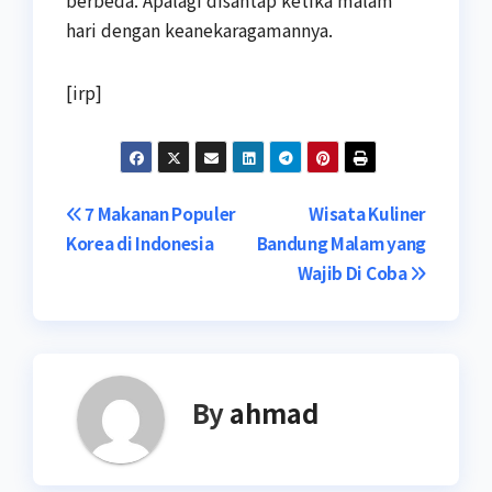
hari dengan keanekaragamannya.
[irp]
Navigasi
7 Makanan Populer
Wisata Kuliner
Korea di Indonesia
Bandung Malam yang
pos
Wajib Di Coba
By
ahmad