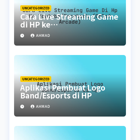
UNCATEGORIZED
Cara Live Streaming Game
di HP ke
YouTube/Facebook (Omlet
AHMAD
Arcade)
UNCATEGORIZED
Aplikasi Pembuat Logo
Band/Esports di HP
AHMAD