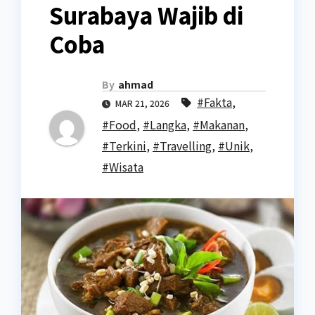
Surabaya Wajib di
Coba
By
ahmad
#Fakta
,
MAR 21, 2026
#Food
,
#Langka
,
#Makanan
,
#Terkini
,
#Travelling
,
#Unik
,
#Wisata