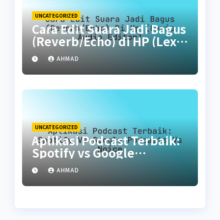
UNCATEGORIZED
Cara Edit Suara Jadi Bagus
(Reverb/Echo) di HP (Lexis
Audio Editor)
AHMAD
UNCATEGORIZED
Aplikasi Podcast Terbaik:
Spotify vs Google
Podcasts vs Noice
AHMAD