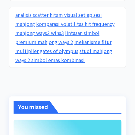
analisis scatter hitam visual setiap sesi
mahjong
komparasi volatilitas hit frequency
mahjong ways2 wins3
lintasan simbol
premium mahjong ways 2
mekanisme fitur
multiplier gates of olympus
studi mahjong
ways 2 simbol emas kombinasi
You missed