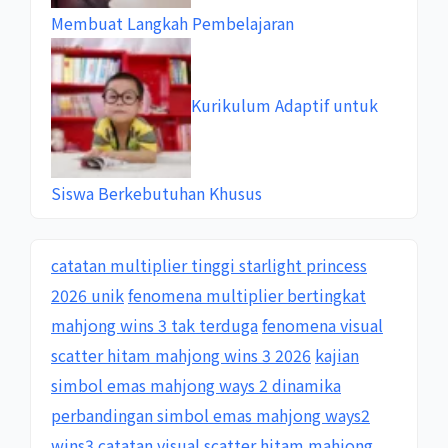
Membuat Langkah Pembelajaran
Kurikulum Adaptif untuk
Siswa Berkebutuhan Khusus
catatan multiplier tinggi starlight princess
2026 unik
fenomena multiplier bertingkat
mahjong wins 3 tak terduga
fenomena visual
scatter hitam mahjong wins 3 2026
kajian
simbol emas mahjong ways 2 dinamika
perbandingan simbol emas mahjong ways2
wins3
catatan visual scatter hitam mahjong