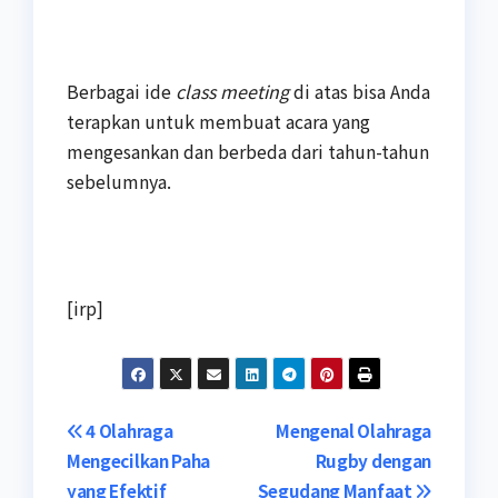
Berbagai ide
class meeting
di atas bisa Anda
terapkan untuk membuat acara yang
mengesankan dan berbeda dari tahun-tahun
sebelumnya.
[irp]
Navigasi
4 Olahraga
Mengenal Olahraga
Mengecilkan Paha
Rugby dengan
pos
yang Efektif
Segudang Manfaat