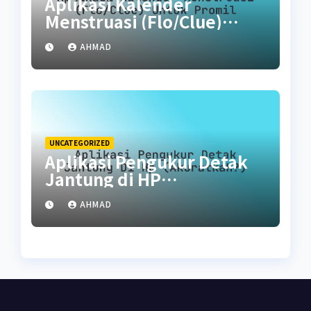
Aplikasi Kalender
Menstruasi (Flo/Clue)
untuk Promil
AHMAD
UNCATEGORIZED
Aplikasi Pengukur Detak
Jantung di HP
(Akuratkah?)
AHMAD