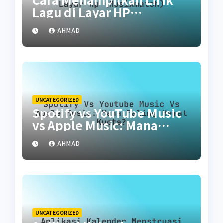
Lagu di Layar HP
(Musixmatch)
AHMAD
UNCATEGORIZED
Spotify vs YouTube Music
vs Apple Music: Mana
Paling Hemat Kuota?
AHMAD
UNCATEGORIZED