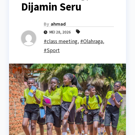
Dijamin Seru
By
ahmad
MEI 28, 2026
#class meeting
,
#Olahraga
,
#Sport