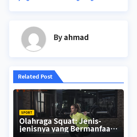
By
ahmad
Related Post
SPORT
Olahraga Squat: Jenis-
jenisnya yang Bermanfaat
untuk Tubuh