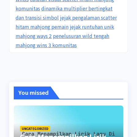
komunitas
dinamika multiplier bertingkat
dan transisi simbol
jejak pengalaman scatter
hitam mahjong pemain
jejak runtuhan unik
mahjong ways 2
penelusuran wild tengah
mahjong wins 3 komunitas
You missed
UNCATEGORIZED
Cara Menampilkan Lirik