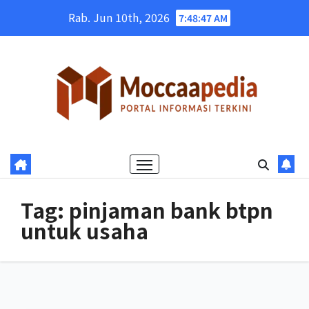
Skip
Rab. Jun 10th, 2026
7:48:48 AM
to
content
Tag:
pinjaman bank btpn
untuk usaha