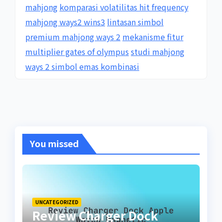
mahjong
komparasi volatilitas hit frequency
mahjong ways2 wins3
lintasan simbol
premium mahjong ways 2
mekanisme fitur
multiplier gates of olympus
studi mahjong
ways 2 simbol emas kombinasi
You missed
UNCATEGORIZED
Review Charger Dock