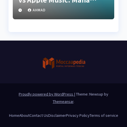
Paling Hemat Kuota?
AHMAD
Proudly powered by WordPress
|
Theme: Newsup by
Themeansar
.
Home
About
Contact Us
Disclaimer
Privacy Policy
Terms of service