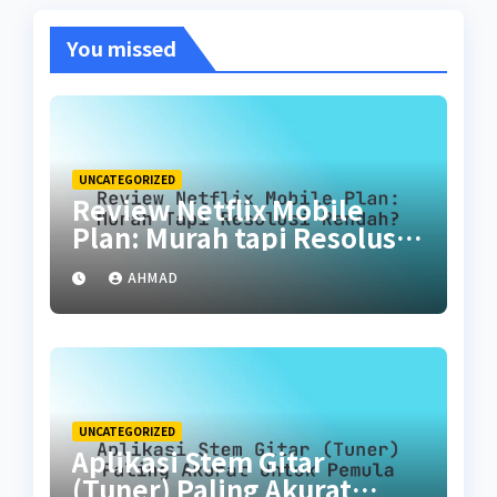
You missed
UNCATEGORIZED
Review Netflix Mobile
Plan: Murah tapi Resolusi
Rendah?
AHMAD
UNCATEGORIZED
Aplikasi Stem Gitar
(Tuner) Paling Akurat