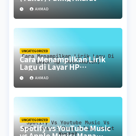
untuk Pemula
AHMAD
UNCATEGORIZED
Cara Menampilkan Lirik
Lagu di Layar HP
(Musixmatch)
AHMAD
UNCATEGORIZED
Spotify vs YouTube Music
vs Apple Music: Mana