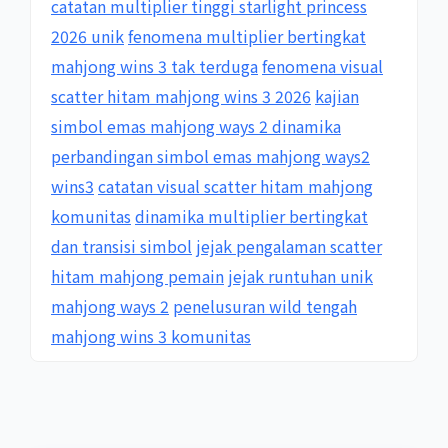
catatan multiplier tinggi starlight princess
2026 unik
fenomena multiplier bertingkat
mahjong wins 3 tak terduga
fenomena visual
scatter hitam mahjong wins 3 2026
kajian
simbol emas mahjong ways 2 dinamika
perbandingan simbol emas mahjong ways2
wins3
catatan visual scatter hitam mahjong
komunitas
dinamika multiplier bertingkat
dan transisi simbol
jejak pengalaman scatter
hitam mahjong pemain
jejak runtuhan unik
mahjong ways 2
penelusuran wild tengah
mahjong wins 3 komunitas