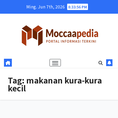
Skip
Ming. Jun 7th, 2026
8:33:57 PM
to
content
Tag:
makanan kura-kura
kecil