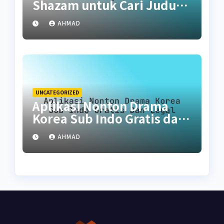
Shazam untuk Cari Judul
Lagu Lewat Suara
AHMAD
UNCATEGORIZED
Aplikasi Nonton Drama
Korea Sub Indo Gratis dan
Legal
AHMAD