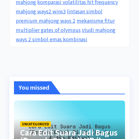
mahjong
komparasi volatilitas hit frequency
mahjong ways2 wins3
lintasan simbol
premium mahjong ways 2
mekanisme fitur
multiplier gates of olympus
studi mahjong
ways 2 simbol emas kombinasi
You missed
UNCATEGORIZED
Cara Edit Suara Jadi Bagus