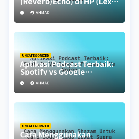
(Reverb/Echo) di HP (Lexis
Audio Editor)
AHMAD
UNCATEGORIZED
Aplikasi Podcast Terbaik:
Spotify vs Google
Podcasts vs Noice
AHMAD
UNCATEGORIZED
Cara Menggunakan