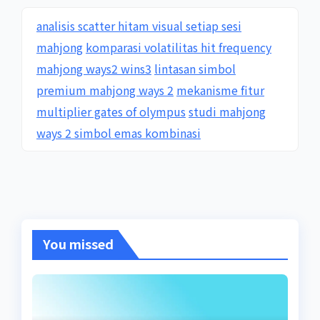
analisis scatter hitam visual setiap sesi
mahjong
komparasi volatilitas hit frequency
mahjong ways2 wins3
lintasan simbol
premium mahjong ways 2
mekanisme fitur
multiplier gates of olympus
studi mahjong
ways 2 simbol emas kombinasi
You missed