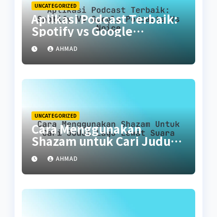
UNCATEGORIZED
Aplikasi Podcast Terbaik:
Spotify vs Google
Podcasts vs Noice
AHMAD
UNCATEGORIZED
Cara Menggunakan
Shazam untuk Cari Judul
Lagu Lewat Suara
AHMAD