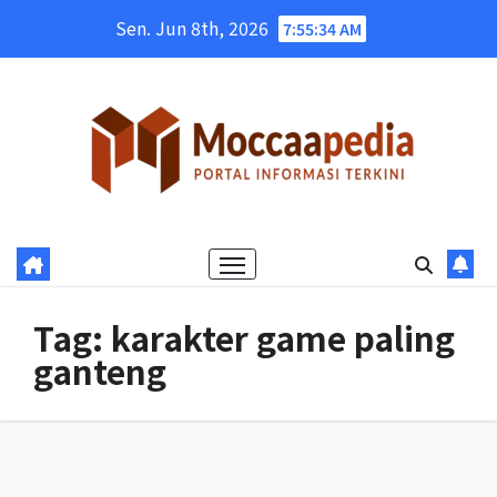
Skip
Sen. Jun 8th, 2026
7:55:35 AM
to
content
Tag:
karakter game paling
ganteng