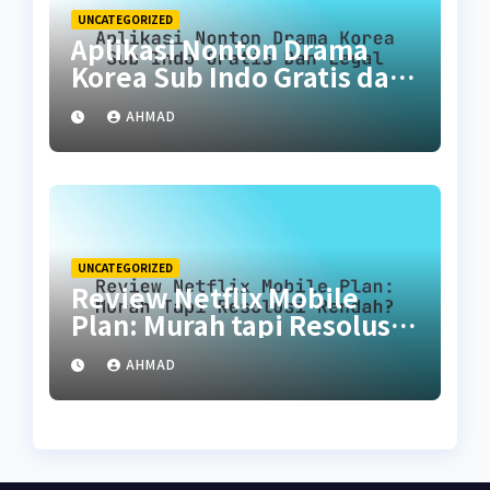
UNCATEGORIZED
Aplikasi Nonton Drama
Korea Sub Indo Gratis dan
Legal
AHMAD
UNCATEGORIZED
Review Netflix Mobile
Plan: Murah tapi Resolusi
Rendah?
AHMAD