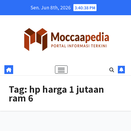
Skip
Sen. Jun 8th, 2026
3:40:38 PM
to
content
Tag:
hp harga 1 jutaan
ram 6