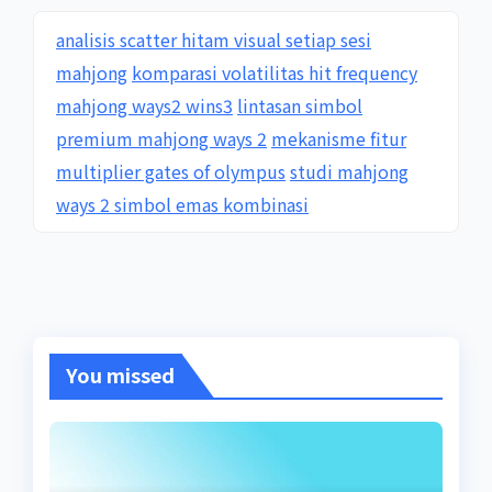
analisis scatter hitam visual setiap sesi
mahjong
komparasi volatilitas hit frequency
mahjong ways2 wins3
lintasan simbol
premium mahjong ways 2
mekanisme fitur
multiplier gates of olympus
studi mahjong
ways 2 simbol emas kombinasi
You missed