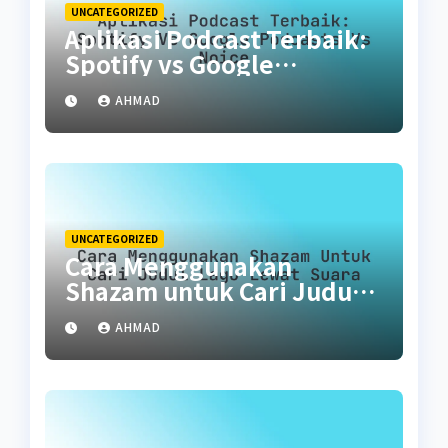
UNCATEGORIZED
Aplikasi Podcast Terbaik:
Spotify vs Google
Podcasts vs Noice
AHMAD
UNCATEGORIZED
Cara Menggunakan
Shazam untuk Cari Judul
Lagu Lewat Suara
AHMAD