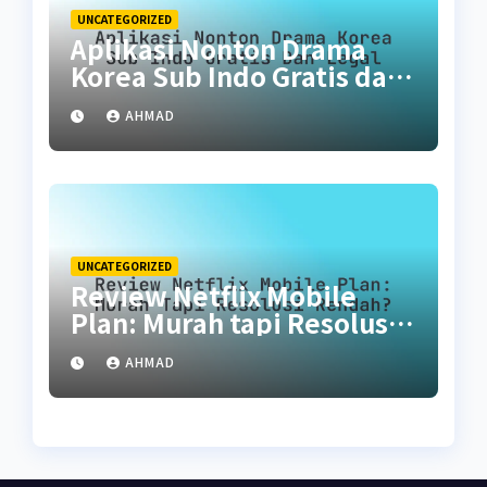
UNCATEGORIZED
Aplikasi Nonton Drama
Korea Sub Indo Gratis dan
Legal
AHMAD
UNCATEGORIZED
Review Netflix Mobile
Plan: Murah tapi Resolusi
Rendah?
AHMAD