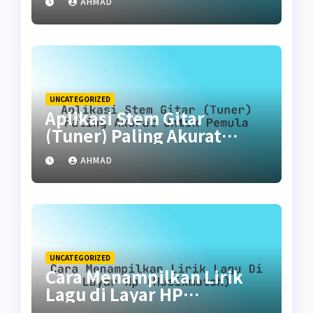
AHMAD
UNCATEGORIZED
Aplikasi Stem Gitar
(Tuner) Paling Akurat
untuk Pemula
AHMAD
UNCATEGORIZED
Cara Menampilkan Lirik
Lagu di Layar HP
(Musixmatch)