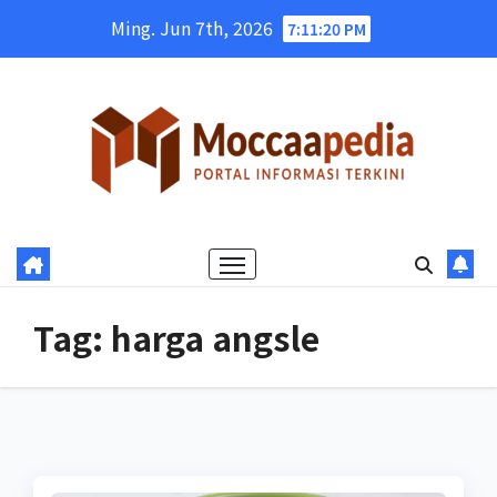
Skip
Ming. Jun 7th, 2026
7:11:20 PM
to
content
Tag:
harga angsle