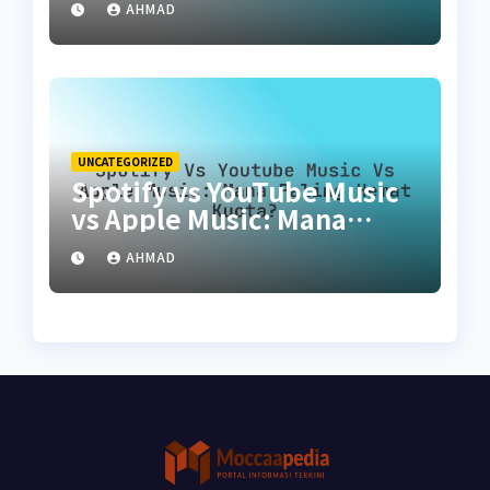
AHMAD
UNCATEGORIZED
Spotify vs YouTube Music
vs Apple Music: Mana
Paling Hemat Kuota?
AHMAD