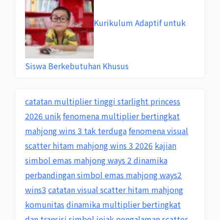
Kurikulum Adaptif untuk
Siswa Berkebutuhan Khusus
catatan multiplier tinggi starlight princess
2026 unik
fenomena multiplier bertingkat
mahjong wins 3 tak terduga
fenomena visual
scatter hitam mahjong wins 3 2026
kajian
simbol emas mahjong ways 2 dinamika
perbandingan simbol emas mahjong ways2
wins3
catatan visual scatter hitam mahjong
komunitas
dinamika multiplier bertingkat
dan transisi simbol
jejak pengalaman scatter