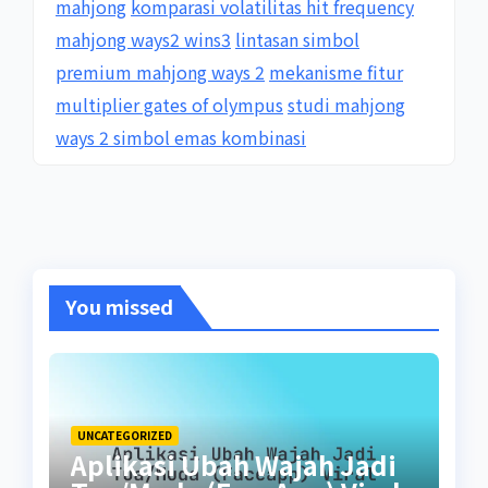
mahjong
komparasi volatilitas hit frequency
mahjong ways2 wins3
lintasan simbol
premium mahjong ways 2
mekanisme fitur
multiplier gates of olympus
studi mahjong
ways 2 simbol emas kombinasi
You missed
UNCATEGORIZED
Aplikasi Ubah Wajah Jadi