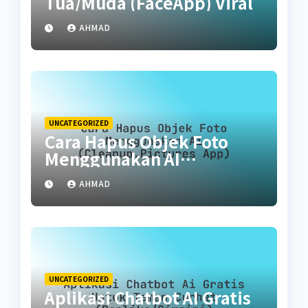
Tua/Muda (FaceApp) Viral
AHMAD
UNCATEGORIZED
Cara Hapus Objek Foto
Menggunakan AI
(Cleanup.pictures App)
AHMAD
UNCATEGORIZED
Aplikasi Chatbot AI Gratis