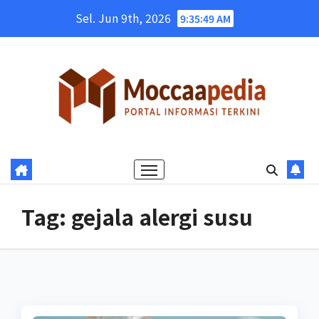
Skip
Sel. Jun 9th, 2026
9:35:49 AM
to
content
Tag:
gejala alergi susu