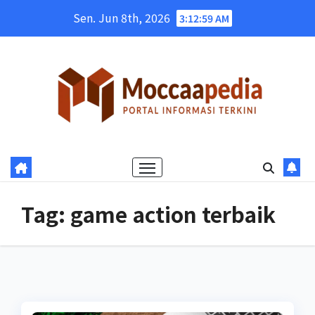
Skip
Sen. Jun 8th, 2026
3:12:59 AM
to
content
Tag:
game action terbaik