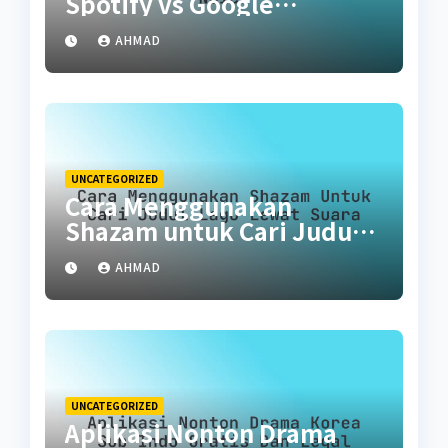
Spotify vs Google
Podcasts vs Noice
AHMAD
UNCATEGORIZED
Cara Menggunakan
Shazam untuk Cari Judul
Lagu Lewat Suara
AHMAD
UNCATEGORIZED
Aplikasi Nonton Drama