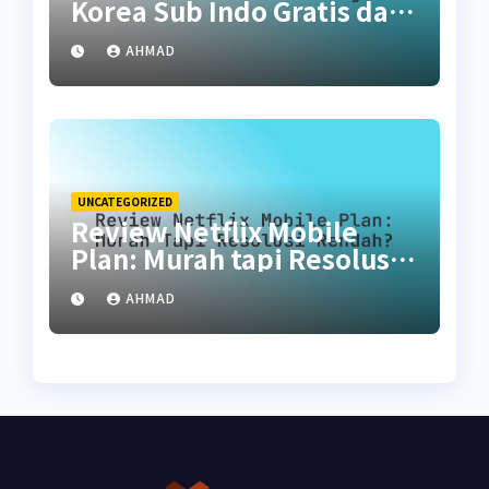
Korea Sub Indo Gratis dan
Legal
AHMAD
UNCATEGORIZED
Review Netflix Mobile
Plan: Murah tapi Resolusi
Rendah?
AHMAD