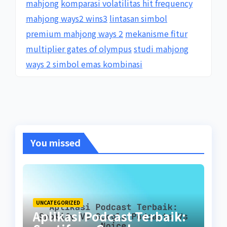
mahjong
komparasi volatilitas hit frequency
mahjong ways2 wins3
lintasan simbol
premium mahjong ways 2
mekanisme fitur
multiplier gates of olympus
studi mahjong
ways 2 simbol emas kombinasi
You missed
UNCATEGORIZED
Aplikasi Podcast Terbaik: