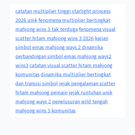
catatan multiplier tinggi starlight princess
2026 unik
fenomena multiplier bertingkat
mahjong wins 3 tak terduga
fenomena visual
scatter hitam mahjong wins 3 2026
kajian
simbol emas mahjong ways 2 dinamika
perbandingan simbol emas mahjong ways2
wins3
catatan visual scatter hitam mahjong
komunitas
dinamika multiplier bertingkat
dan transisi simbol
jejak pengalaman scatter
hitam mahjong pemain
jejak runtuhan unik
mahjong ways 2
penelusuran wild tengah
mahjong wins 3 komunitas