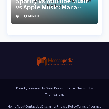
Spotify vs YouTube Music
vs Apple Music: Mana
Paling Hemat Kuota?
AHMAD
Proudly powered by WordPress
|
Theme: Newsup by
Themeansar
.
Home
About
Contact Us
Disclaimer
Privacy Policy
Terms of service