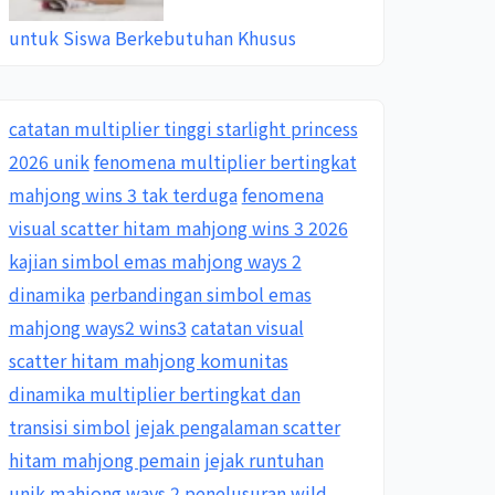
untuk Siswa Berkebutuhan Khusus
catatan multiplier tinggi starlight princess
2026 unik
fenomena multiplier bertingkat
mahjong wins 3 tak terduga
fenomena
visual scatter hitam mahjong wins 3 2026
kajian simbol emas mahjong ways 2
dinamika
perbandingan simbol emas
mahjong ways2 wins3
catatan visual
scatter hitam mahjong komunitas
dinamika multiplier bertingkat dan
transisi simbol
jejak pengalaman scatter
hitam mahjong pemain
jejak runtuhan
unik mahjong ways 2
penelusuran wild