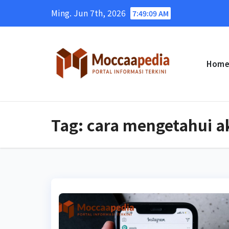
Skip
Ming. Jun 7th, 2026
7:49:10 AM
to
content
Hom
Tag:
cara mengetahui aku