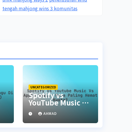
tengah mahjong wins 3 komunitas
UNCATEGORIZED
Spotify vs
YouTube Music vs
Apple Music:
AHMAD
Mana Paling
Hemat Kuota?