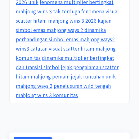
2026 unik
fenomena multiplier bertingkat
mahjong wins 3 tak terduga
fenomena visual
scatter hitam mahjong wins 3 2026
kajian
simbol emas mahjong ways 2 dinamika
perbandingan simbol emas mahjong ways2
wins3
catatan visual scatter hitam mahjong
komunitas
dinamika multiplier bertingkat
dan transisi simbol
jejak pengalaman scatter
hitam mahjong pemain
jejak runtuhan unik
mahjong ways 2
penelusuran wild tengah
mahjong wins 3 komunitas