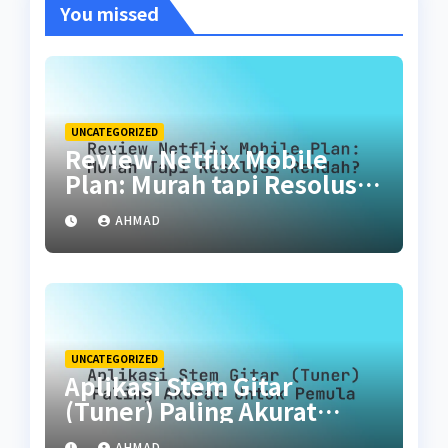
You missed
UNCATEGORIZED
Review Netflix Mobile
Plan: Murah tapi Resolusi
Rendah?
AHMAD
UNCATEGORIZED
Aplikasi Stem Gitar
(Tuner) Paling Akurat
untuk Pemula
AHMAD