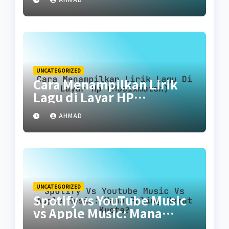
UNCATEGORIZED
Cara Menampilkan Lirik
Lagu di Layar HP
(Musixmatch)
AHMAD
UNCATEGORIZED
Spotify vs YouTube Music
vs Apple Music: Mana
Paling Hemat Kuota?