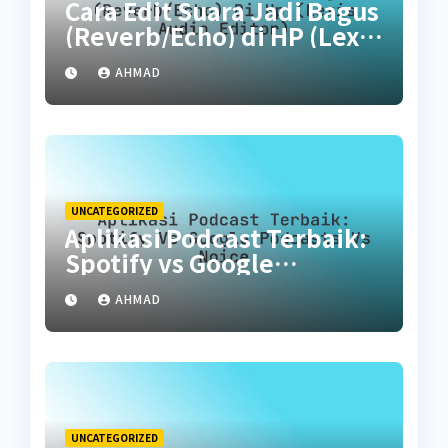
Cara Edit Suara Jadi Bagus
(Reverb/Echo) di HP (Lexis
Audio Editor)
AHMAD
UNCATEGORIZED
Aplikasi Podcast Terbaik:
Spotify vs Google
Podcasts vs Noice
AHMAD
UNCATEGORIZED