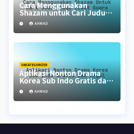
Cara Menggunakan
Shazam untuk Cari Judul
Lagu Lewat Suara
AHMAD
UNCATEGORIZED
Aplikasi Nonton Drama
Korea Sub Indo Gratis dan
Legal
AHMAD