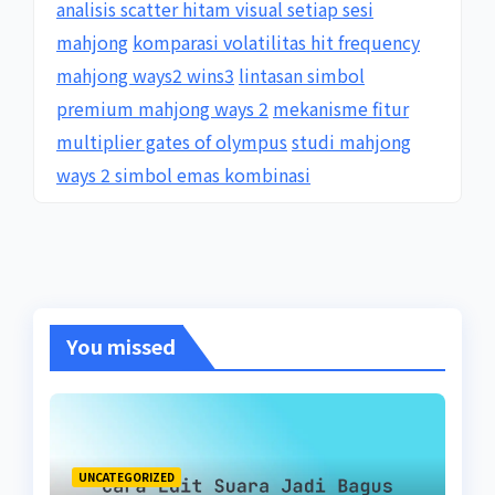
analisis scatter hitam visual setiap sesi
mahjong
komparasi volatilitas hit frequency
mahjong ways2 wins3
lintasan simbol
premium mahjong ways 2
mekanisme fitur
multiplier gates of olympus
studi mahjong
ways 2 simbol emas kombinasi
You missed
UNCATEGORIZED