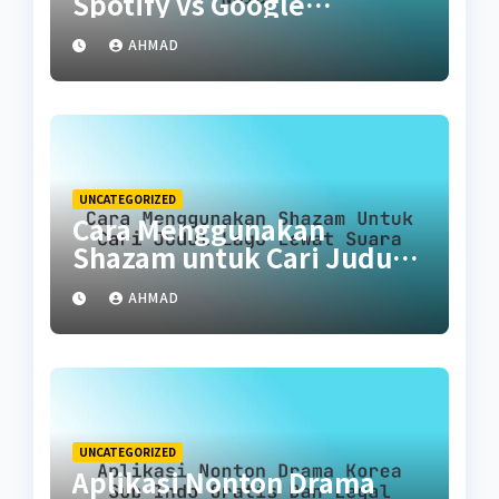
Spotify vs Google
Podcasts vs Noice
AHMAD
UNCATEGORIZED
Cara Menggunakan
Shazam untuk Cari Judul
Lagu Lewat Suara
AHMAD
UNCATEGORIZED
Aplikasi Nonton Drama