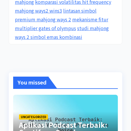
mahjong
komparasi volatilitas hit frequency
mahjong ways2 wins3
lintasan simbol
premium mahjong ways 2
mekanisme fitur
multiplier gates of olympus
studi mahjong
ways 2 simbol emas kombinasi
You missed
UNCATEGORIZED
Aplikasi Podcast Terbaik: