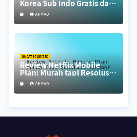
Korea Sub Indo Gratis dan
Legal
AHMAD
UNCATEGORIZED
Review Netflix Mobile
Plan: Murah tapi Resolusi
Rendah?
AHMAD