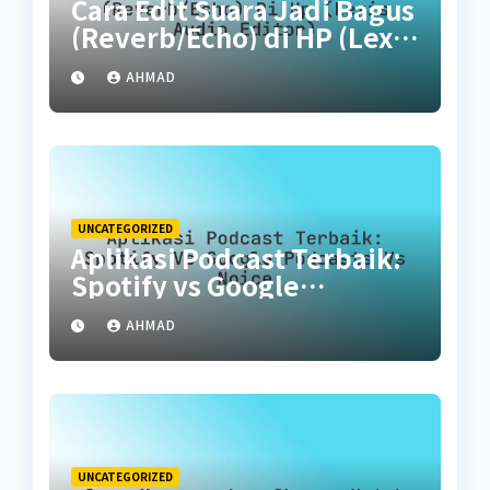
Cara Edit Suara Jadi Bagus
(Reverb/Echo) di HP (Lexis
Audio Editor)
AHMAD
UNCATEGORIZED
Aplikasi Podcast Terbaik:
Spotify vs Google
Podcasts vs Noice
AHMAD
UNCATEGORIZED