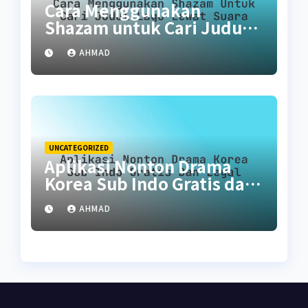
Cara Menggunakan
Shazam untuk Cari Judul
Lagu Lewat Suara
AHMAD
UNCATEGORIZED
Aplikasi Nonton Drama
Korea Sub Indo Gratis dan
Legal
AHMAD