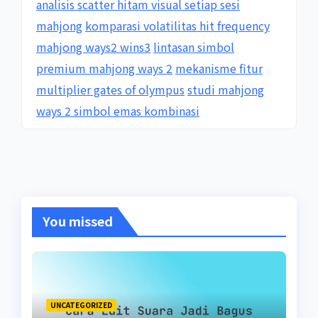
analisis scatter hitam visual setiap sesi
mahjong
komparasi volatilitas hit frequency
mahjong ways2 wins3
lintasan simbol
premium mahjong ways 2
mekanisme fitur
multiplier gates of olympus
studi mahjong
ways 2 simbol emas kombinasi
You missed
UNCATEGORIZED