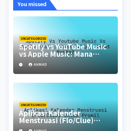
You missed
UNCATEGORIZED
Spotify vs YouTube Music
vs Apple Music: Mana
Paling Hemat Kuota?
AHMAD
UNCATEGORIZED
Aplikasi Kalender
Menstruasi (Flo/Clue)
untuk Promil
AHMAD