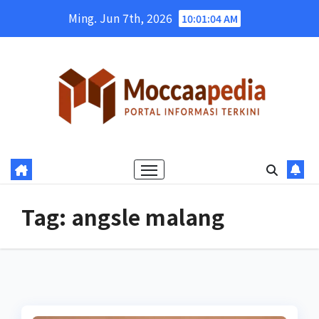
Skip
Ming. Jun 7th, 2026
10:01:04 AM
to
content
Tag:
angsle malang