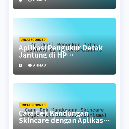
UNCATEGORIZED
Aplikasi Pengukur Detak
Jantung di HP
(Akuratkah?)
AHMAD
UNCATEGORIZED
Cara Cek Kandungan
Skincare dengan Aplikasi
(SkinCarisma)