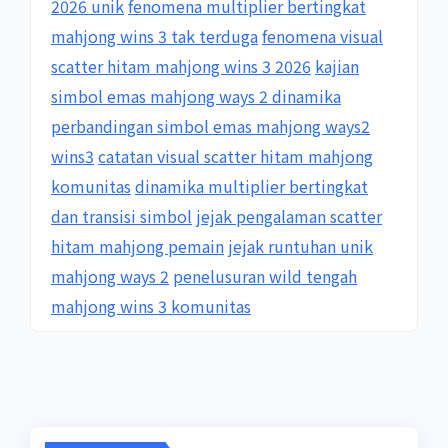
2026 unik
fenomena multiplier bertingkat
mahjong wins 3 tak terduga
fenomena visual
scatter hitam mahjong wins 3 2026
kajian
simbol emas mahjong ways 2 dinamika
perbandingan simbol emas mahjong ways2
wins3
catatan visual scatter hitam mahjong
komunitas
dinamika multiplier bertingkat
dan transisi simbol
jejak pengalaman scatter
hitam mahjong pemain
jejak runtuhan unik
mahjong ways 2
penelusuran wild tengah
mahjong wins 3 komunitas