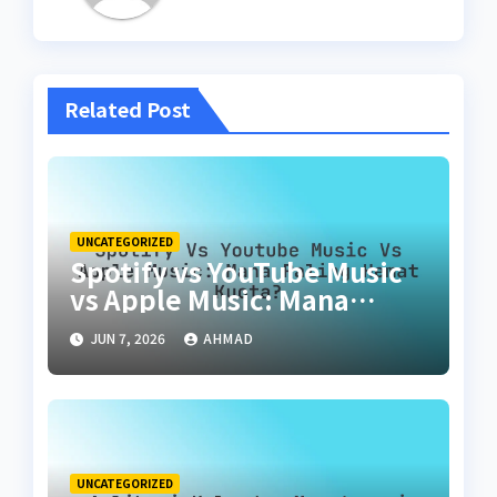
Related Post
UNCATEGORIZED
Spotify vs YouTube Music
vs Apple Music: Mana
Paling Hemat Kuota?
JUN 7, 2026
AHMAD
UNCATEGORIZED