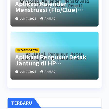
Aplikasi Kalender
Menstruasi (Flo/Clue)
untuk Promil
JUN 7, 2026
AHMAD
UNCATEGORIZED
Aplikasi Pengukur Detak
Jantung di HP
(Akuratkah?)
JUN 7, 2026
AHMAD
TERBARU