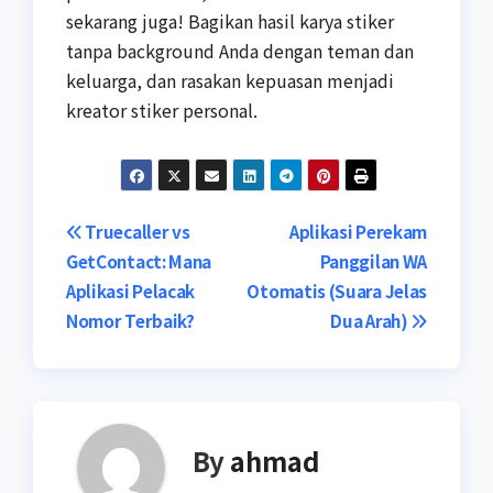
sekarang juga! Bagikan hasil karya stiker
tanpa background Anda dengan teman dan
keluarga, dan rasakan kepuasan menjadi
kreator stiker personal.
Navigasi
Truecaller vs
Aplikasi Perekam
GetContact: Mana
Panggilan WA
pos
Aplikasi Pelacak
Otomatis (Suara Jelas
Nomor Terbaik?
Dua Arah)
By
ahmad