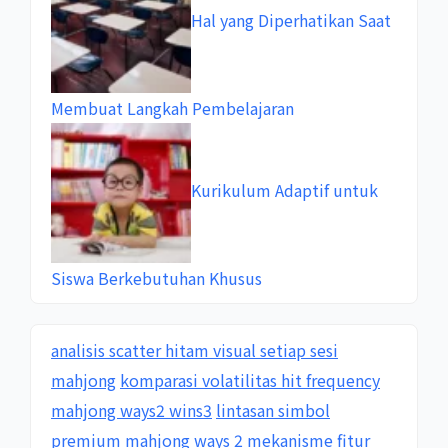
Hal yang Diperhatikan Saat
Membuat Langkah Pembelajaran
Kurikulum Adaptif untuk
Siswa Berkebutuhan Khusus
analisis scatter hitam visual setiap sesi
mahjong
komparasi volatilitas hit frequency
mahjong ways2 wins3
lintasan simbol
premium mahjong ways 2
mekanisme fitur