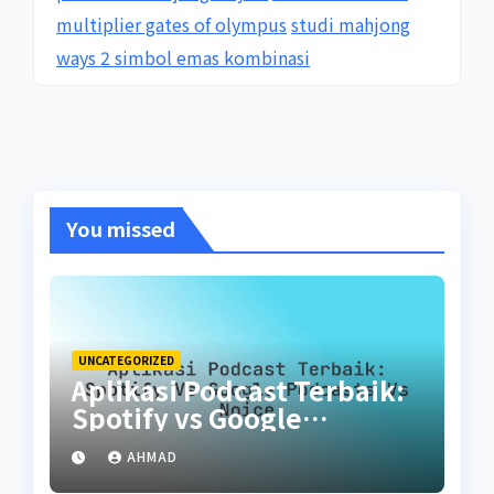
multiplier gates of olympus
studi mahjong
ways 2 simbol emas kombinasi
You missed
UNCATEGORIZED
Aplikasi Podcast Terbaik:
Spotify vs Google
Podcasts vs Noice
AHMAD