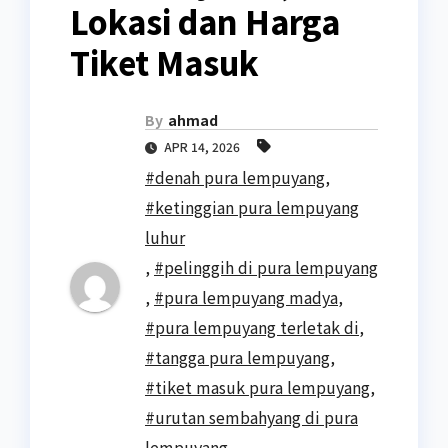
Lokasi dan Harga
Tiket Masuk
By
ahmad
APR 14, 2026
#denah pura lempuyang
,
#ketinggian pura lempuyang
luhur
,
#pelinggih di pura lempuyang
,
#pura lempuyang madya
,
#pura lempuyang terletak di
,
#tangga pura lempuyang
,
#tiket masuk pura lempuyang
,
#urutan sembahyang di pura
lempuyang