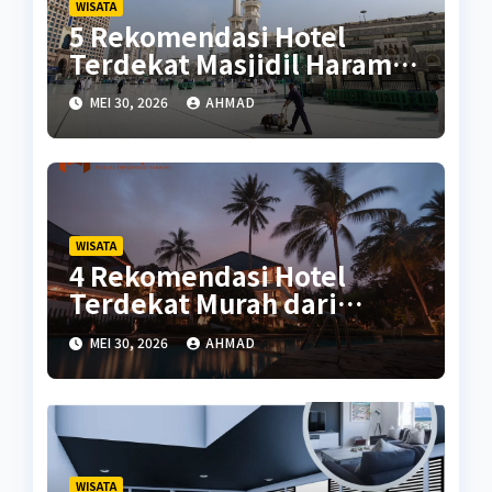
WISATA
5 Rekomendasi Hotel
Terdekat Masjidil Haram
Terbaik
MEI 30, 2026
AHMAD
WISATA
4 Rekomendasi Hotel
Terdekat Murah dari
Malioboro
MEI 30, 2026
AHMAD
WISATA