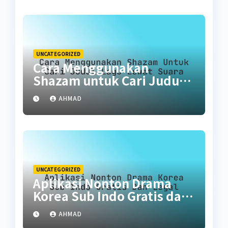
UNCATEGORIZED
Cara Menggunakan
Shazam untuk Cari Judul
Lagu Lewat Suara
AHMAD
UNCATEGORIZED
Aplikasi Nonton Drama
Korea Sub Indo Gratis dan
Legal
AHMAD