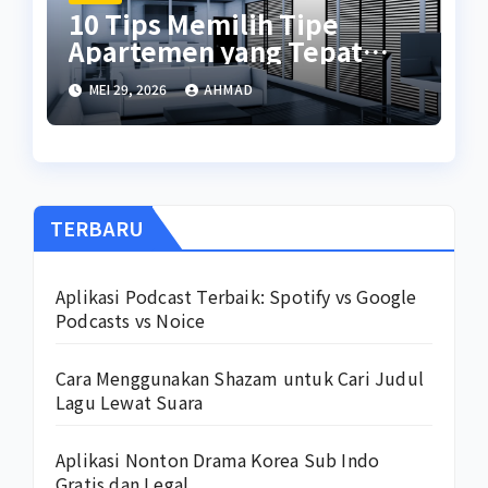
10 Tips Memilih Tipe
Apartemen yang Tepat
untuk Anda
MEI 29, 2026
AHMAD
TERBARU
Aplikasi Podcast Terbaik: Spotify vs Google
Podcasts vs Noice
Cara Menggunakan Shazam untuk Cari Judul
Lagu Lewat Suara
Aplikasi Nonton Drama Korea Sub Indo
Gratis dan Legal