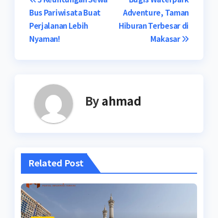
Navigasi
Bus Pariwisata Buat
Adventure, Taman
pos
Perjalanan Lebih
Hiburan Terbesar di
Nyaman!
Makasar
By
ahmad
Related Post