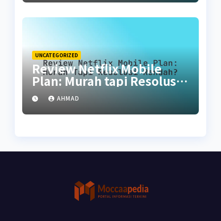
UNCATEGORIZED
Review Netflix Mobile
Plan: Murah tapi Resolusi
Rendah?
AHMAD